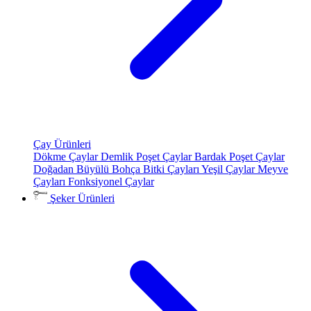
Çay Ürünleri
Dökme Çaylar
Demlik Poşet Çaylar
Bardak Poşet Çaylar
Doğadan Büyülü Bohça
Bitki Çayları
Yeşil Çaylar
Meyve
Çayları
Fonksiyonel Çaylar
Şeker Ürünleri