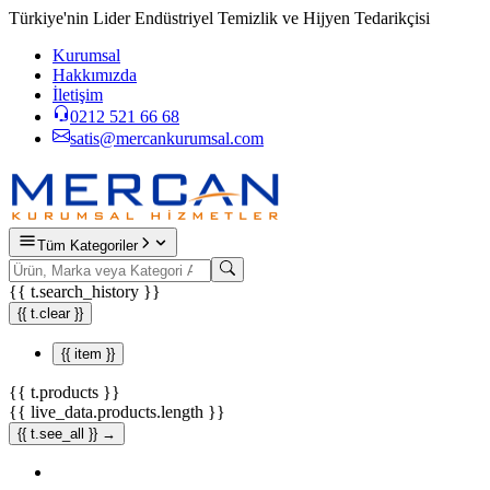
Türkiye'nin Lider Endüstriyel Temizlik ve Hijyen Tedarikçisi
Kurumsal
Hakkımızda
İletişim
0212 521 66 68
satis@mercankurumsal.com
Tüm Kategoriler
{{ t.search_history }}
{{ t.clear }}
{{ item }}
{{ t.products }}
{{ live_data.products.length }}
{{ t.see_all }} →