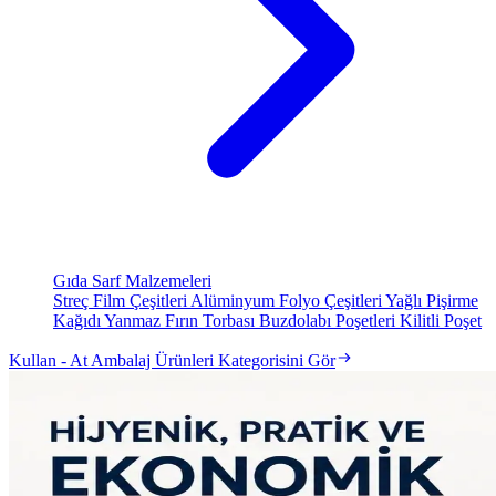
Gıda Sarf Malzemeleri
Streç Film Çeşitleri
Alüminyum Folyo Çeşitleri
Yağlı Pişirme
Kağıdı
Yanmaz Fırın Torbası
Buzdolabı Poşetleri
Kilitli Poşet
Kullan - At Ambalaj Ürünleri Kategorisini Gör