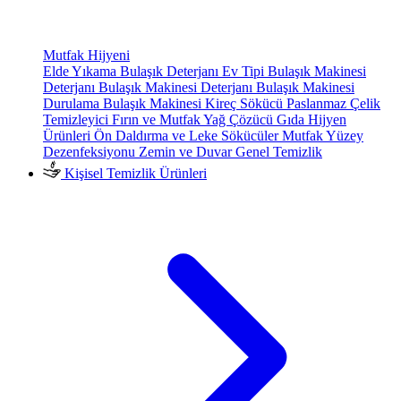
Mutfak Hijyeni
Elde Yıkama Bulaşık Deterjanı
Ev Tipi Bulaşık Makinesi
Deterjanı
Bulaşık Makinesi Deterjanı
Bulaşık Makinesi
Durulama
Bulaşık Makinesi Kireç Sökücü
Paslanmaz Çelik
Temizleyici
Fırın ve Mutfak Yağ Çözücü
Gıda Hijyen
Ürünleri
Ön Daldırma ve Leke Sökücüler
Mutfak Yüzey
Dezenfeksiyonu
Zemin ve Duvar Genel Temizlik
Kişisel Temizlik Ürünleri