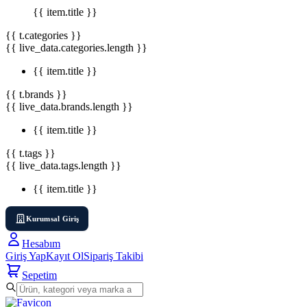
{{ item.title }}
{{ t.categories }}
{{ live_data.categories.length }}
{{ item.title }}
{{ t.brands }}
{{ live_data.brands.length }}
{{ item.title }}
{{ t.tags }}
{{ live_data.tags.length }}
{{ item.title }}
Kurumsal Giriş
Hesabım
Giriş Yap
Kayıt Ol
Sipariş Takibi
Sepetim