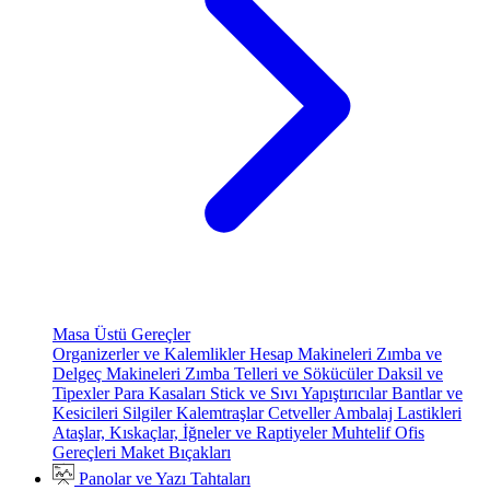
Masa Üstü Gereçler
Organizerler ve Kalemlikler
Hesap Makineleri
Zımba ve
Delgeç Makineleri
Zımba Telleri ve Sökücüler
Daksil ve
Tipexler
Para Kasaları
Stick ve Sıvı Yapıştırıcılar
Bantlar ve
Kesicileri
Silgiler
Kalemtraşlar
Cetveller
Ambalaj Lastikleri
Ataşlar, Kıskaçlar, İğneler ve Raptiyeler
Muhtelif Ofis
Gereçleri
Maket Bıçakları
Panolar ve Yazı Tahtaları