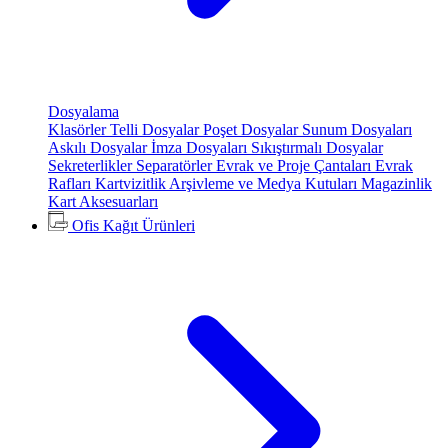
Dosyalama
Klasörler
Telli Dosyalar
Poşet Dosyalar
Sunum Dosyaları
Askılı Dosyalar
İmza Dosyaları
Sıkıştırmalı Dosyalar
Sekreterlikler
Separatörler
Evrak ve Proje Çantaları
Evrak
Rafları
Kartvizitlik
Arşivleme ve Medya Kutuları
Magazinlik
Kart Aksesuarları
Ofis Kağıt Ürünleri