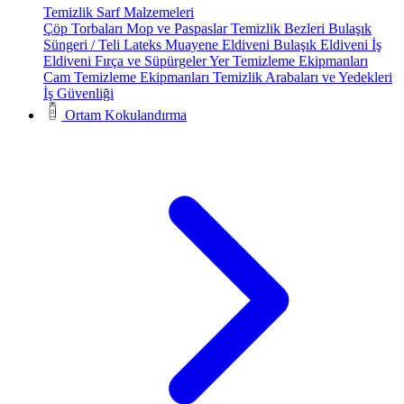
Temizlik Sarf Malzemeleri
Çöp Torbaları
Mop ve Paspaslar
Temizlik Bezleri
Bulaşık
Süngeri / Teli
Lateks Muayene Eldiveni
Bulaşık Eldiveni
İş
Eldiveni
Fırça ve Süpürgeler
Yer Temizleme Ekipmanları
Cam Temizleme Ekipmanları
Temizlik Arabaları ve Yedekleri
İş Güvenliği
Ortam Kokulandırma