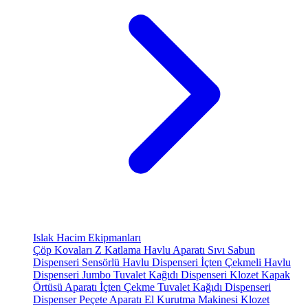
Islak Hacim Ekipmanları
Çöp Kovaları
Z Katlama Havlu Aparatı
Sıvı Sabun
Dispenseri
Sensörlü Havlu Dispenseri
İçten Çekmeli Havlu
Dispenseri
Jumbo Tuvalet Kağıdı Dispenseri
Klozet Kapak
Örtüsü Aparatı
İçten Çekme Tuvalet Kağıdı Dispenseri
Dispenser Peçete Aparatı
El Kurutma Makinesi
Klozet