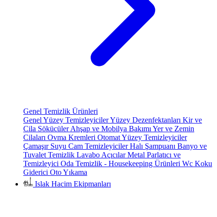
Genel Temizlik Ürünleri
Genel Yüzey Temizleyiciler
Yüzey Dezenfektanları
Kir ve
Cila Sökücüler
Ahşap ve Mobilya Bakımı
Yer ve Zemin
Cilaları
Ovma Kremleri
Otomat Yüzey Temizleyiciler
Çamaşır Suyu
Cam Temizleyiciler
Halı Şampuanı
Banyo ve
Tuvalet Temizlik
Lavabo Açıcılar
Metal Parlatıcı ve
Temizleyici
Oda Temizlik - Housekeeping Ürünleri
Wc Koku
Giderici
Oto Yıkama
Islak Hacim Ekipmanları