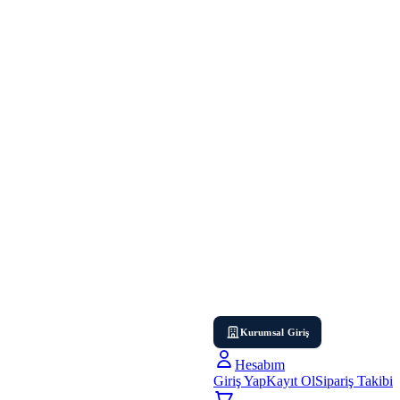
Kurumsal Giriş
Hesabım
Giriş Yap
Kayıt Ol
Sipariş Takibi