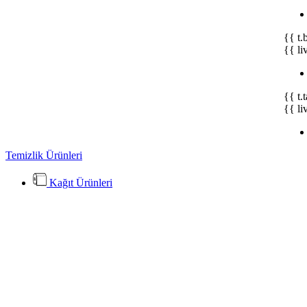
{{ t.
{{ li
{{ t.
{{ li
Temizlik Ürünleri
Kağıt Ürünleri