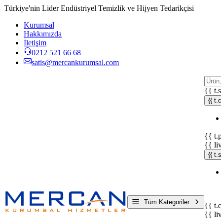
Türkiye'nin Lider Endüstriyel Temizlik ve Hijyen Tedarikçisi
Kurumsal
Hakkımızda
İletişim
0212 521 66 68
satis@mercankurumsal.com
{{ t.
{{ t.
{{ t.
{{ li
{{ t
Tüm Kategoriler
{{ t.
{{ li