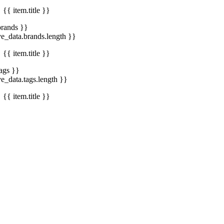
{{ item.title }}
brands }}
ve_data.brands.length }}
{{ item.title }}
tags }}
ve_data.tags.length }}
{{ item.title }}