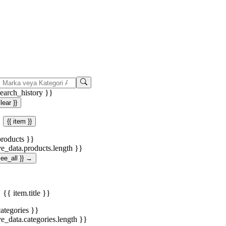
search_history }}
clear }}
{{ item }}
products }}
ve_data.products.length }}
.see_all }} →
{{ item.title }}
categories }}
ve_data.categories.length }}