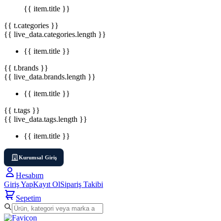
{{ item.title }}
{{ t.categories }}
{{ live_data.categories.length }}
{{ item.title }}
{{ t.brands }}
{{ live_data.brands.length }}
{{ item.title }}
{{ t.tags }}
{{ live_data.tags.length }}
{{ item.title }}
Kurumsal Giriş
Hesabım
Giriş Yap
Kayıt Ol
Sipariş Takibi
Sepetim