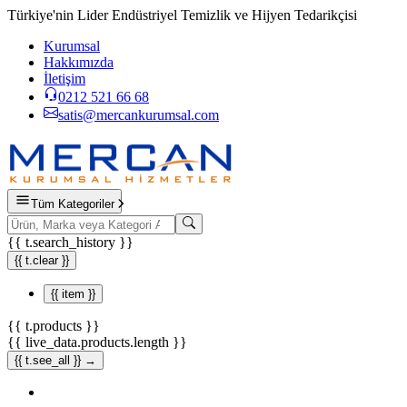
Türkiye'nin Lider Endüstriyel Temizlik ve Hijyen Tedarikçisi
Kurumsal
Hakkımızda
İletişim
0212 521 66 68
satis@mercankurumsal.com
Tüm Kategoriler
{{ t.search_history }}
{{ t.clear }}
{{ item }}
{{ t.products }}
{{ live_data.products.length }}
{{ t.see_all }} →