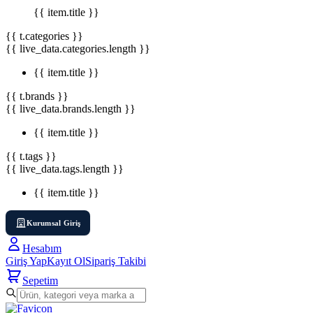
{{ item.title }}
{{ t.categories }}
{{ live_data.categories.length }}
{{ item.title }}
{{ t.brands }}
{{ live_data.brands.length }}
{{ item.title }}
{{ t.tags }}
{{ live_data.tags.length }}
{{ item.title }}
Kurumsal Giriş
Hesabım
Giriş Yap
Kayıt Ol
Sipariş Takibi
Sepetim