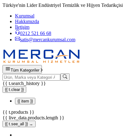
Türkiye'nin Lider Endüstriyel Temizlik ve Hijyen Tedarikçisi
Kurumsal
Hakkımızda
İletişim
0212 521 66 68
satis@mercankurumsal.com
Tüm Kategoriler
{{ t.search_history }}
{{ t.clear }}
{{ item }}
{{ t.products }}
{{ live_data.products.length }}
{{ t.see_all }} →