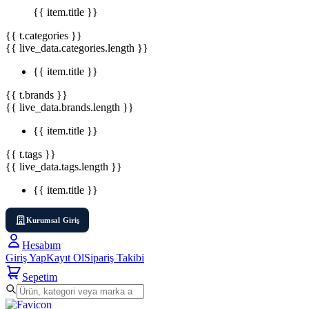
{{ item.title }}
{{ t.categories }}
{{ live_data.categories.length }}
{{ item.title }}
{{ t.brands }}
{{ live_data.brands.length }}
{{ item.title }}
{{ t.tags }}
{{ live_data.tags.length }}
{{ item.title }}
Kurumsal Giriş
Hesabım
Giriş Yap
Kayıt Ol
Sipariş Takibi
Sepetim