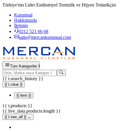
Türkiye'nin Lider Endüstriyel Temizlik ve Hijyen Tedarikçisi
Kurumsal
Hakkımızda
İletişim
0212 521 66 68
satis@mercankurumsal.com
Tüm Kategoriler
{{ t.search_history }}
{{ t.clear }}
{{ item }}
{{ t.products }}
{{ live_data.products.length }}
{{ t.see_all }} →