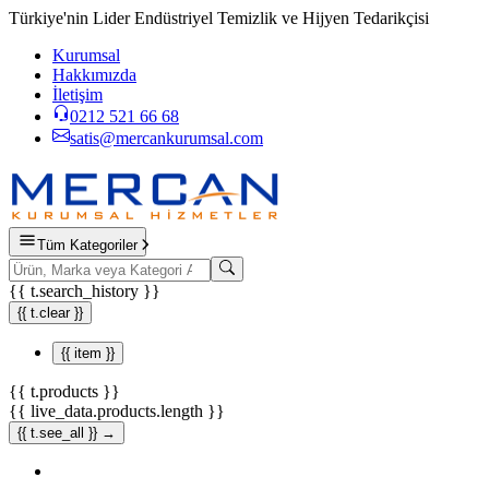
Türkiye'nin Lider Endüstriyel Temizlik ve Hijyen Tedarikçisi
Kurumsal
Hakkımızda
İletişim
0212 521 66 68
satis@mercankurumsal.com
Tüm Kategoriler
{{ t.search_history }}
{{ t.clear }}
{{ item }}
{{ t.products }}
{{ live_data.products.length }}
{{ t.see_all }} →