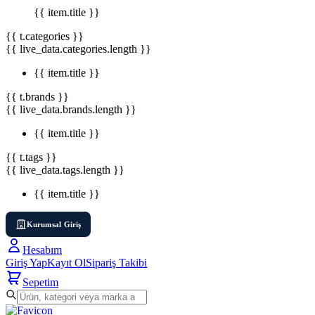
{{ item.title }}
{{ t.categories }}
{{ live_data.categories.length }}
{{ item.title }}
{{ t.brands }}
{{ live_data.brands.length }}
{{ item.title }}
{{ t.tags }}
{{ live_data.tags.length }}
{{ item.title }}
Kurumsal Giriş
Hesabım
Giriş Yap
Kayıt Ol
Sipariş Takibi
Sepetim