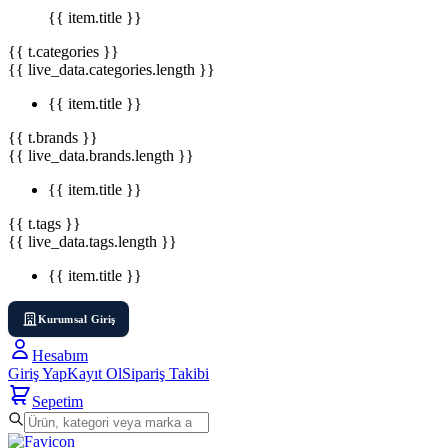
{{ item.title }}
{{ t.categories }}
{{ live_data.categories.length }}
{{ item.title }}
{{ t.brands }}
{{ live_data.brands.length }}
{{ item.title }}
{{ t.tags }}
{{ live_data.tags.length }}
{{ item.title }}
Kurumsal Giriş
Hesabım
Giriş Yap
Kayıt Ol
Sipariş Takibi
Sepetim