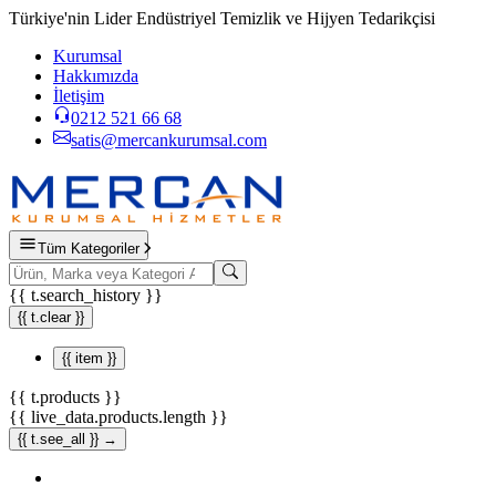
Türkiye'nin Lider Endüstriyel Temizlik ve Hijyen Tedarikçisi
Kurumsal
Hakkımızda
İletişim
0212 521 66 68
satis@mercankurumsal.com
Tüm Kategoriler
{{ t.search_history }}
{{ t.clear }}
{{ item }}
{{ t.products }}
{{ live_data.products.length }}
{{ t.see_all }} →