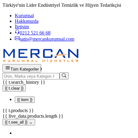
Türkiye'nin Lider Endüstriyel Temizlik ve Hijyen Tedarikçisi
Kurumsal
Hakkımızda
İletişim
0212 521 66 68
satis@mercankurumsal.com
Tüm Kategoriler
{{ t.search_history }}
{{ t.clear }}
{{ item }}
{{ t.products }}
{{ live_data.products.length }}
{{ t.see_all }} →