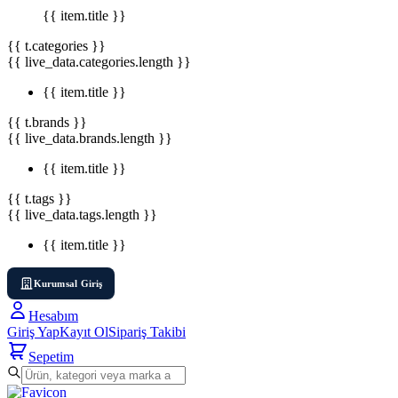
{{ item.title }}
{{ t.categories }}
{{ live_data.categories.length }}
{{ item.title }}
{{ t.brands }}
{{ live_data.brands.length }}
{{ item.title }}
{{ t.tags }}
{{ live_data.tags.length }}
{{ item.title }}
Kurumsal Giriş
Hesabım
Giriş Yap
Kayıt Ol
Sipariş Takibi
Sepetim