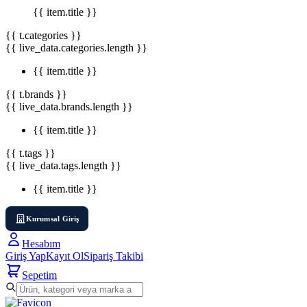
{{ item.title }}
{{ t.categories }}
{{ live_data.categories.length }}
{{ item.title }}
{{ t.brands }}
{{ live_data.brands.length }}
{{ item.title }}
{{ t.tags }}
{{ live_data.tags.length }}
{{ item.title }}
Kurumsal Giriş
Hesabım
Giriş Yap
Kayıt Ol
Sipariş Takibi
Sepetim