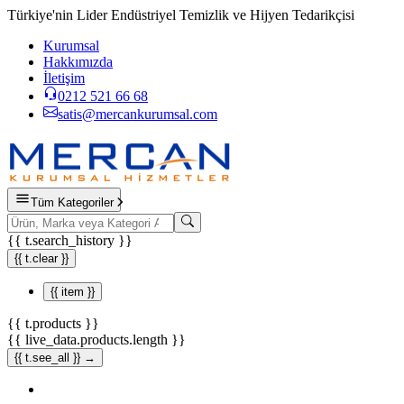
Türkiye'nin Lider Endüstriyel Temizlik ve Hijyen Tedarikçisi
Kurumsal
Hakkımızda
İletişim
0212 521 66 68
satis@mercankurumsal.com
Tüm Kategoriler
{{ t.search_history }}
{{ t.clear }}
{{ item }}
{{ t.products }}
{{ live_data.products.length }}
{{ t.see_all }} →