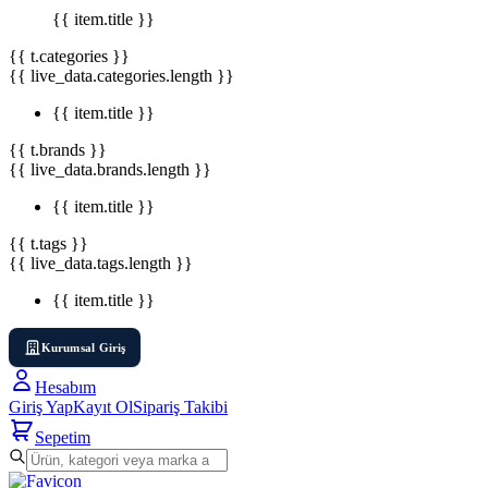
{{ item.title }}
{{ t.categories }}
{{ live_data.categories.length }}
{{ item.title }}
{{ t.brands }}
{{ live_data.brands.length }}
{{ item.title }}
{{ t.tags }}
{{ live_data.tags.length }}
{{ item.title }}
Kurumsal Giriş
Hesabım
Giriş Yap
Kayıt Ol
Sipariş Takibi
Sepetim