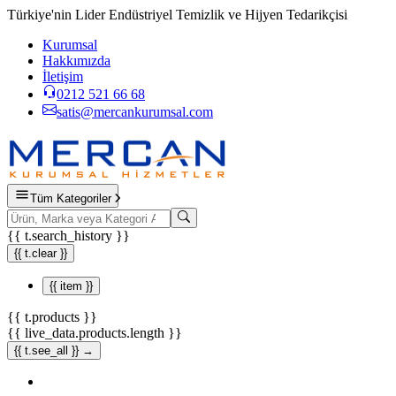
Türkiye'nin Lider Endüstriyel Temizlik ve Hijyen Tedarikçisi
Kurumsal
Hakkımızda
İletişim
0212 521 66 68
satis@mercankurumsal.com
Tüm Kategoriler
{{ t.search_history }}
{{ t.clear }}
{{ item }}
{{ t.products }}
{{ live_data.products.length }}
{{ t.see_all }} →