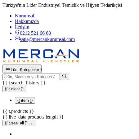
Türkiye'nin Lider Endüstriyel Temizlik ve Hijyen Tedarikçisi
Kurumsal
Hakkımızda
İletişim
0212 521 66 68
satis@mercankurumsal.com
Tüm Kategoriler
{{ t.search_history }}
{{ t.clear }}
{{ item }}
{{ t.products }}
{{ live_data.products.length }}
{{ t.see_all }} →