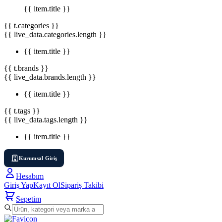
{{ item.title }}
{{ t.categories }}
{{ live_data.categories.length }}
{{ item.title }}
{{ t.brands }}
{{ live_data.brands.length }}
{{ item.title }}
{{ t.tags }}
{{ live_data.tags.length }}
{{ item.title }}
Kurumsal Giriş
Hesabım
Giriş Yap
Kayıt Ol
Sipariş Takibi
Sepetim