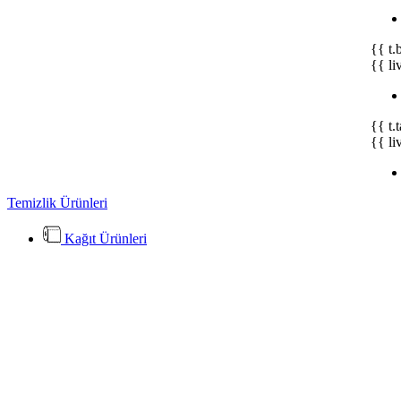
{{ t.
{{ li
{{ t.
{{ li
Temizlik Ürünleri
Kağıt Ürünleri