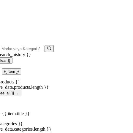
search_history }}
clear }}
{{ item }}
products }}
ve_data.products.length }}
.see_all }} →
{{ item.title }}
categories }}
ve_data.categories.length }}