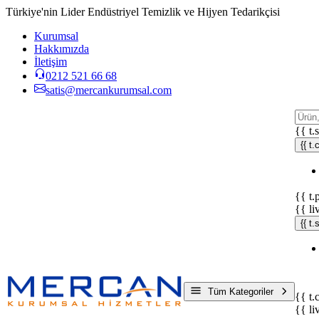
Türkiye'nin Lider Endüstriyel Temizlik ve Hijyen Tedarikçisi
Kurumsal
Hakkımızda
İletişim
0212 521 66 68
satis@mercankurumsal.com
{{ t.
{{ t.
{{ t.
{{ li
{{ t
Tüm Kategoriler
{{ t.
{{ li