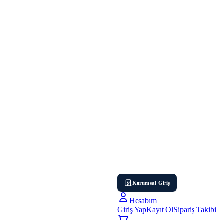
Kurumsal Giriş
Hesabım
Giriş Yap
Kayıt Ol
Sipariş Takibi