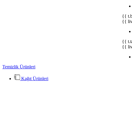
{{ t.
{{ li
{{ t.
{{ li
Temizlik Ürünleri
Kağıt Ürünleri