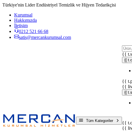
Türkiye'nin Lider Endüstriyel Temizlik ve Hijyen Tedarikçisi
Kurumsal
Hakkımızda
İletişim
0212 521 66 68
satis@mercankurumsal.com
{{ t.
{{ t.
{{ t.
{{ li
{{ t
Tüm Kategoriler
{{ t.
{{ li