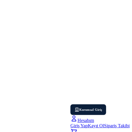
Kurumsal Giriş
Hesabım
Giriş Yap
Kayıt Ol
Sipariş Takibi