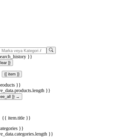
search_history }}
clear }}
{{ item }}
products }}
ve_data.products.length }}
.see_all }} →
{{ item.title }}
categories }}
ve_data.categories.length }}