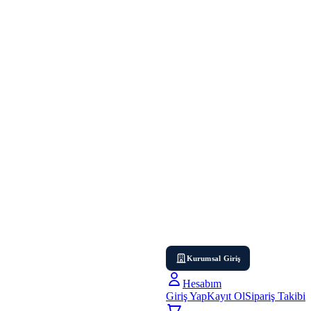
Kurumsal Giriş
Hesabım
Giriş Yap
Kayıt Ol
Sipariş Takibi