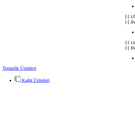
{{ t.
{{ li
{{ t.
{{ li
Temizlik Ürünleri
Kağıt Ürünleri