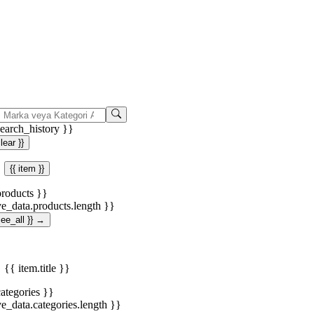
search_history }}
clear }}
{{ item }}
products }}
ve_data.products.length }}
.see_all }} →
{{ item.title }}
categories }}
ve_data.categories.length }}