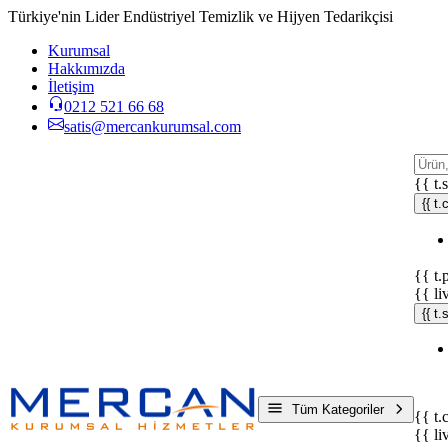
Türkiye'nin Lider Endüstriyel Temizlik ve Hijyen Tedarikçisi
Kurumsal
Hakkımızda
İletişim
0212 521 66 68
satis@mercankurumsal.com
{{ t.
{{ t.
{{ t.
{{ li
{{ t
Tüm Kategoriler
{{ t.
{{ li