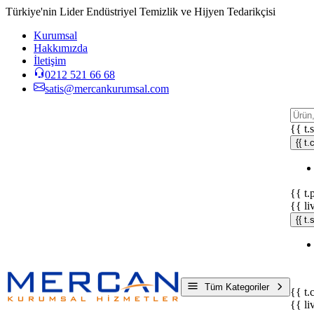
Türkiye'nin Lider Endüstriyel Temizlik ve Hijyen Tedarikçisi
Kurumsal
Hakkımızda
İletişim
0212 521 66 68
satis@mercankurumsal.com
{{ t.
{{ t.
{{ t.
{{ li
{{ t
Tüm Kategoriler
{{ t.
{{ li