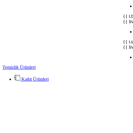
{{ t.
{{ li
{{ t.
{{ li
Temizlik Ürünleri
Kağıt Ürünleri