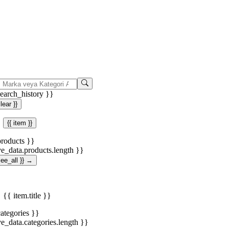
search_history }}
clear }}
{{ item }}
products }}
ve_data.products.length }}
.see_all }} →
{{ item.title }}
categories }}
ve_data.categories.length }}