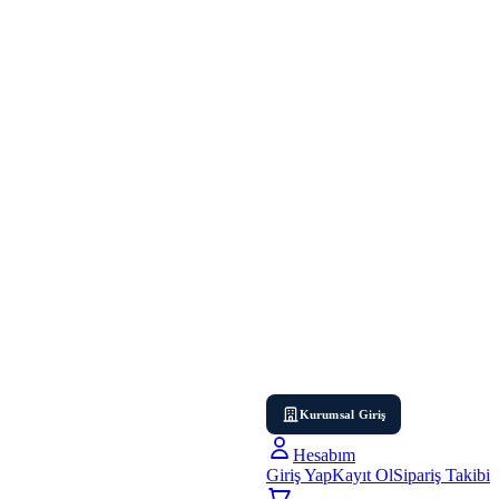
Kurumsal Giriş
Hesabım
Giriş Yap
Kayıt Ol
Sipariş Takibi