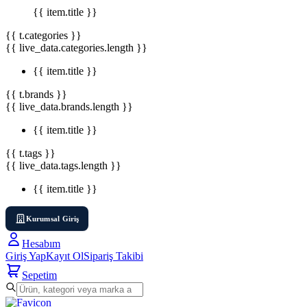
{{ item.title }}
{{ t.categories }}
{{ live_data.categories.length }}
{{ item.title }}
{{ t.brands }}
{{ live_data.brands.length }}
{{ item.title }}
{{ t.tags }}
{{ live_data.tags.length }}
{{ item.title }}
Kurumsal Giriş
Hesabım
Giriş Yap
Kayıt Ol
Sipariş Takibi
Sepetim