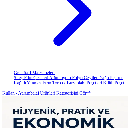
Gıda Sarf Malzemeleri
Streç Film Çeşitleri
Alüminyum Folyo Çeşitleri
Yağlı Pişirme
Kağıdı
Yanmaz Fırın Torbası
Buzdolabı Poşetleri
Kilitli Poşet
Kullan - At Ambalaj Ürünleri Kategorisini Gör