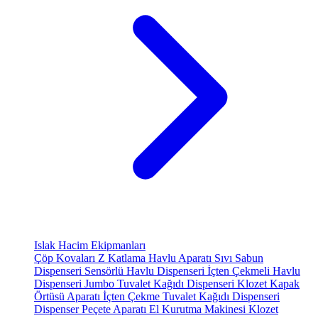
Islak Hacim Ekipmanları
Çöp Kovaları
Z Katlama Havlu Aparatı
Sıvı Sabun
Dispenseri
Sensörlü Havlu Dispenseri
İçten Çekmeli Havlu
Dispenseri
Jumbo Tuvalet Kağıdı Dispenseri
Klozet Kapak
Örtüsü Aparatı
İçten Çekme Tuvalet Kağıdı Dispenseri
Dispenser Peçete Aparatı
El Kurutma Makinesi
Klozet