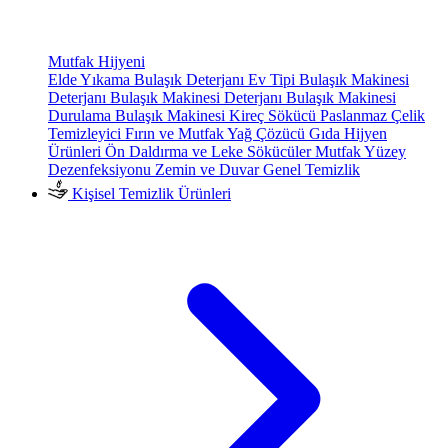
Mutfak Hijyeni
Elde Yıkama Bulaşık Deterjanı
Ev Tipi Bulaşık Makinesi
Deterjanı
Bulaşık Makinesi Deterjanı
Bulaşık Makinesi
Durulama
Bulaşık Makinesi Kireç Sökücü
Paslanmaz Çelik
Temizleyici
Fırın ve Mutfak Yağ Çözücü
Gıda Hijyen
Ürünleri
Ön Daldırma ve Leke Sökücüler
Mutfak Yüzey
Dezenfeksiyonu
Zemin ve Duvar Genel Temizlik
Kişisel Temizlik Ürünleri