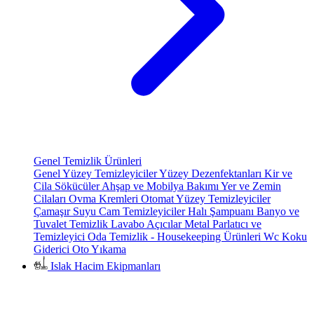
Genel Temizlik Ürünleri
Genel Yüzey Temizleyiciler
Yüzey Dezenfektanları
Kir ve
Cila Sökücüler
Ahşap ve Mobilya Bakımı
Yer ve Zemin
Cilaları
Ovma Kremleri
Otomat Yüzey Temizleyiciler
Çamaşır Suyu
Cam Temizleyiciler
Halı Şampuanı
Banyo ve
Tuvalet Temizlik
Lavabo Açıcılar
Metal Parlatıcı ve
Temizleyici
Oda Temizlik - Housekeeping Ürünleri
Wc Koku
Giderici
Oto Yıkama
Islak Hacim Ekipmanları