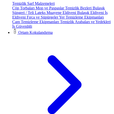
Temizlik Sarf Malzemeleri
Çöp Torbaları
Mop ve Paspaslar
Temizlik Bezleri
Bulaşık
Süngeri / Teli
Lateks Muayene Eldiveni
Bulaşık Eldiveni
İş
Eldiveni
Fırça ve Süpürgeler
Yer Temizleme Ekipmanları
Cam Temizleme Ekipmanları
Temizlik Arabaları ve Yedekleri
İş Güvenliği
Ortam Kokulandırma