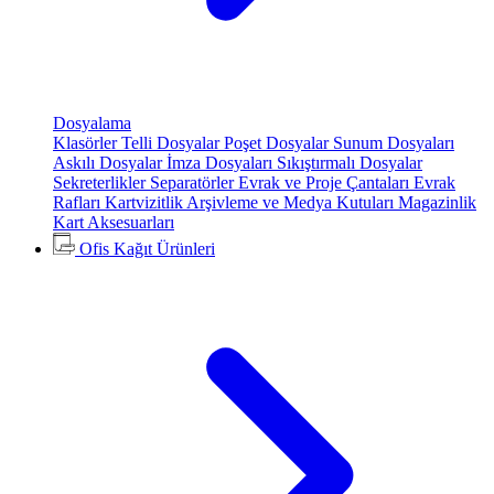
Dosyalama
Klasörler
Telli Dosyalar
Poşet Dosyalar
Sunum Dosyaları
Askılı Dosyalar
İmza Dosyaları
Sıkıştırmalı Dosyalar
Sekreterlikler
Separatörler
Evrak ve Proje Çantaları
Evrak
Rafları
Kartvizitlik
Arşivleme ve Medya Kutuları
Magazinlik
Kart Aksesuarları
Ofis Kağıt Ürünleri