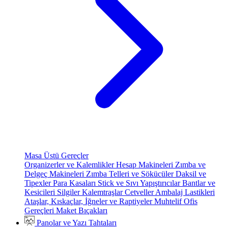
Masa Üstü Gereçler
Organizerler ve Kalemlikler
Hesap Makineleri
Zımba ve
Delgeç Makineleri
Zımba Telleri ve Sökücüler
Daksil ve
Tipexler
Para Kasaları
Stick ve Sıvı Yapıştırıcılar
Bantlar ve
Kesicileri
Silgiler
Kalemtraşlar
Cetveller
Ambalaj Lastikleri
Ataşlar, Kıskaçlar, İğneler ve Raptiyeler
Muhtelif Ofis
Gereçleri
Maket Bıçakları
Panolar ve Yazı Tahtaları