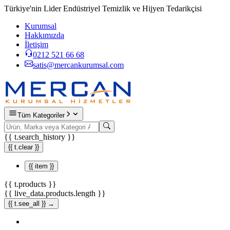
Türkiye'nin Lider Endüstriyel Temizlik ve Hijyen Tedarikçisi
Kurumsal
Hakkımızda
İletişim
0212 521 66 68
satis@mercankurumsal.com
Tüm Kategoriler
{{ t.search_history }}
{{ t.clear }}
{{ item }}
{{ t.products }}
{{ live_data.products.length }}
{{ t.see_all }} →