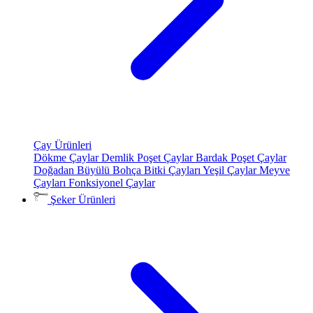
Çay Ürünleri
Dökme Çaylar
Demlik Poşet Çaylar
Bardak Poşet Çaylar
Doğadan Büyülü Bohça
Bitki Çayları
Yeşil Çaylar
Meyve
Çayları
Fonksiyonel Çaylar
Şeker Ürünleri