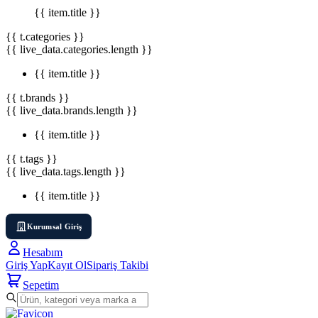
{{ item.title }}
{{ t.categories }}
{{ live_data.categories.length }}
{{ item.title }}
{{ t.brands }}
{{ live_data.brands.length }}
{{ item.title }}
{{ t.tags }}
{{ live_data.tags.length }}
{{ item.title }}
Kurumsal Giriş
Hesabım
Giriş Yap
Kayıt Ol
Sipariş Takibi
Sepetim