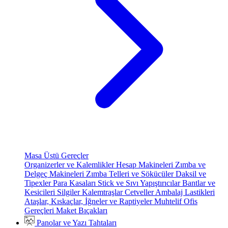
Masa Üstü Gereçler
Organizerler ve Kalemlikler
Hesap Makineleri
Zımba ve
Delgeç Makineleri
Zımba Telleri ve Sökücüler
Daksil ve
Tipexler
Para Kasaları
Stick ve Sıvı Yapıştırıcılar
Bantlar ve
Kesicileri
Silgiler
Kalemtraşlar
Cetveller
Ambalaj Lastikleri
Ataşlar, Kıskaçlar, İğneler ve Raptiyeler
Muhtelif Ofis
Gereçleri
Maket Bıçakları
Panolar ve Yazı Tahtaları