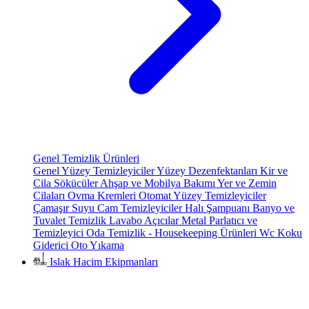
Genel Temizlik Ürünleri
Genel Yüzey Temizleyiciler
Yüzey Dezenfektanları
Kir ve
Cila Sökücüler
Ahşap ve Mobilya Bakımı
Yer ve Zemin
Cilaları
Ovma Kremleri
Otomat Yüzey Temizleyiciler
Çamaşır Suyu
Cam Temizleyiciler
Halı Şampuanı
Banyo ve
Tuvalet Temizlik
Lavabo Açıcılar
Metal Parlatıcı ve
Temizleyici
Oda Temizlik - Housekeeping Ürünleri
Wc Koku
Giderici
Oto Yıkama
Islak Hacim Ekipmanları