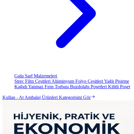
Gıda Sarf Malzemeleri
Streç Film Çeşitleri
Alüminyum Folyo Çeşitleri
Yağlı Pişirme
Kağıdı
Yanmaz Fırın Torbası
Buzdolabı Poşetleri
Kilitli Poşet
Kullan - At Ambalaj Ürünleri Kategorisini Gör