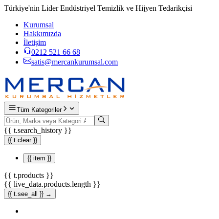
Türkiye'nin Lider Endüstriyel Temizlik ve Hijyen Tedarikçisi
Kurumsal
Hakkımızda
İletişim
0212 521 66 68
satis@mercankurumsal.com
Tüm Kategoriler
{{ t.search_history }}
{{ t.clear }}
{{ item }}
{{ t.products }}
{{ live_data.products.length }}
{{ t.see_all }} →