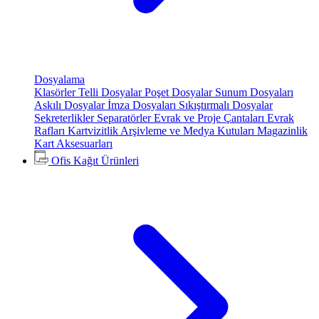
Dosyalama
Klasörler
Telli Dosyalar
Poşet Dosyalar
Sunum Dosyaları
Askılı Dosyalar
İmza Dosyaları
Sıkıştırmalı Dosyalar
Sekreterlikler
Separatörler
Evrak ve Proje Çantaları
Evrak
Rafları
Kartvizitlik
Arşivleme ve Medya Kutuları
Magazinlik
Kart Aksesuarları
Ofis Kağıt Ürünleri