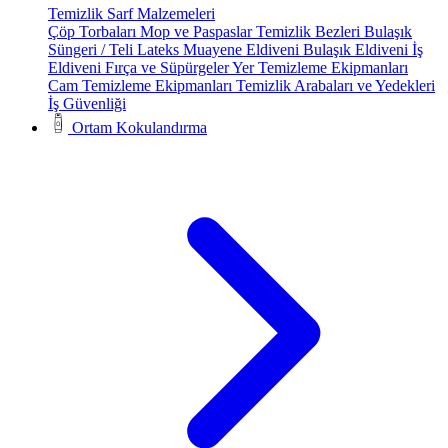
Temizlik Sarf Malzemeleri
Çöp Torbaları
Mop ve Paspaslar
Temizlik Bezleri
Bulaşık
Süngeri / Teli
Lateks Muayene Eldiveni
Bulaşık Eldiveni
İş
Eldiveni
Fırça ve Süpürgeler
Yer Temizleme Ekipmanları
Cam Temizleme Ekipmanları
Temizlik Arabaları ve Yedekleri
İş Güvenliği
Ortam Kokulandırma