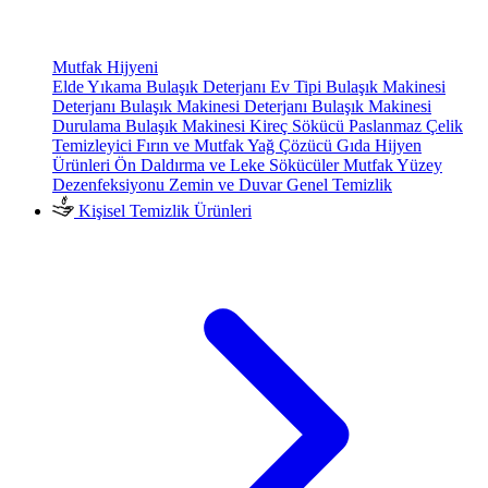
Mutfak Hijyeni
Elde Yıkama Bulaşık Deterjanı
Ev Tipi Bulaşık Makinesi
Deterjanı
Bulaşık Makinesi Deterjanı
Bulaşık Makinesi
Durulama
Bulaşık Makinesi Kireç Sökücü
Paslanmaz Çelik
Temizleyici
Fırın ve Mutfak Yağ Çözücü
Gıda Hijyen
Ürünleri
Ön Daldırma ve Leke Sökücüler
Mutfak Yüzey
Dezenfeksiyonu
Zemin ve Duvar Genel Temizlik
Kişisel Temizlik Ürünleri