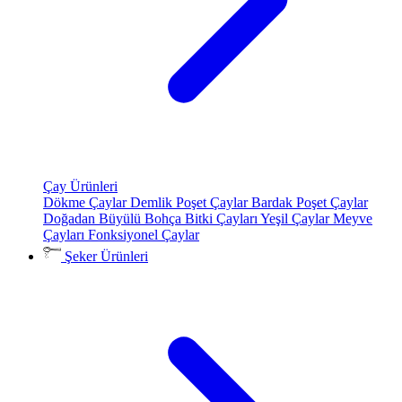
Çay Ürünleri
Dökme Çaylar
Demlik Poşet Çaylar
Bardak Poşet Çaylar
Doğadan Büyülü Bohça
Bitki Çayları
Yeşil Çaylar
Meyve
Çayları
Fonksiyonel Çaylar
Şeker Ürünleri