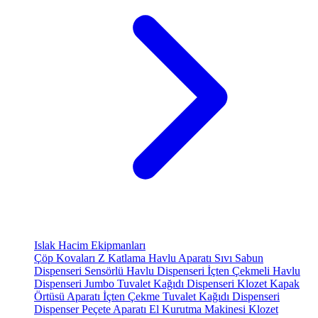
Islak Hacim Ekipmanları
Çöp Kovaları
Z Katlama Havlu Aparatı
Sıvı Sabun
Dispenseri
Sensörlü Havlu Dispenseri
İçten Çekmeli Havlu
Dispenseri
Jumbo Tuvalet Kağıdı Dispenseri
Klozet Kapak
Örtüsü Aparatı
İçten Çekme Tuvalet Kağıdı Dispenseri
Dispenser Peçete Aparatı
El Kurutma Makinesi
Klozet