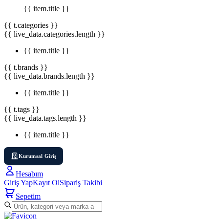
{{ item.title }}
{{ t.categories }}
{{ live_data.categories.length }}
{{ item.title }}
{{ t.brands }}
{{ live_data.brands.length }}
{{ item.title }}
{{ t.tags }}
{{ live_data.tags.length }}
{{ item.title }}
Kurumsal Giriş
Hesabım
Giriş Yap
Kayıt Ol
Sipariş Takibi
Sepetim