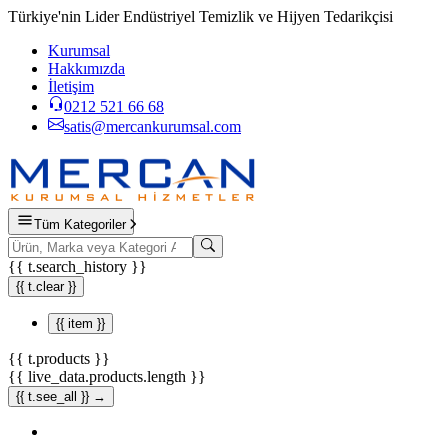
Türkiye'nin Lider Endüstriyel Temizlik ve Hijyen Tedarikçisi
Kurumsal
Hakkımızda
İletişim
0212 521 66 68
satis@mercankurumsal.com
Tüm Kategoriler
{{ t.search_history }}
{{ t.clear }}
{{ item }}
{{ t.products }}
{{ live_data.products.length }}
{{ t.see_all }} →