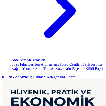
Gıda Sarf Malzemeleri
Streç Film Çeşitleri
Alüminyum Folyo Çeşitleri
Yağlı Pişirme
Kağıdı
Yanmaz Fırın Torbası
Buzdolabı Poşetleri
Kilitli Poşet
Kullan - At Ambalaj Ürünleri Kategorisini Gör