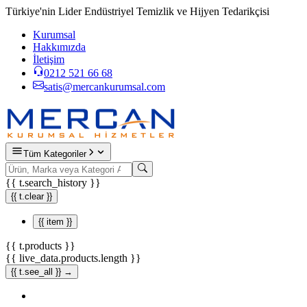
Türkiye'nin Lider Endüstriyel Temizlik ve Hijyen Tedarikçisi
Kurumsal
Hakkımızda
İletişim
0212 521 66 68
satis@mercankurumsal.com
Tüm Kategoriler
{{ t.search_history }}
{{ t.clear }}
{{ item }}
{{ t.products }}
{{ live_data.products.length }}
{{ t.see_all }} →