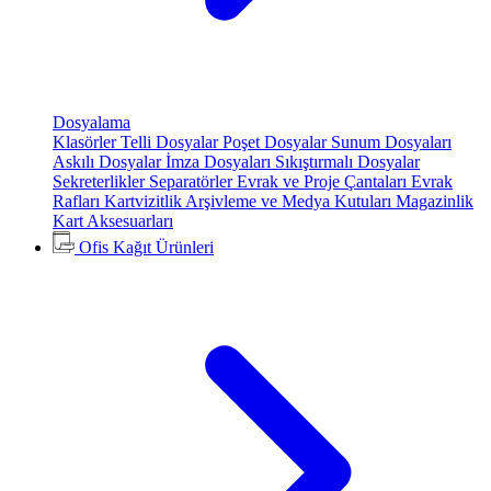
Dosyalama
Klasörler
Telli Dosyalar
Poşet Dosyalar
Sunum Dosyaları
Askılı Dosyalar
İmza Dosyaları
Sıkıştırmalı Dosyalar
Sekreterlikler
Separatörler
Evrak ve Proje Çantaları
Evrak
Rafları
Kartvizitlik
Arşivleme ve Medya Kutuları
Magazinlik
Kart Aksesuarları
Ofis Kağıt Ürünleri