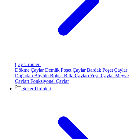
Çay Ürünleri
Dökme Çaylar
Demlik Poşet Çaylar
Bardak Poşet Çaylar
Doğadan Büyülü Bohça
Bitki Çayları
Yeşil Çaylar
Meyve
Çayları
Fonksiyonel Çaylar
Şeker Ürünleri