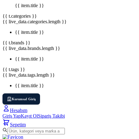
{{ item.title }}
{{ t.categories }}
{{ live_data.categories.length }}
{{ item.title }}
{{ t.brands }}
{{ live_data.brands.length }}
{{ item.title }}
{{ t.tags }}
{{ live_data.tags.length }}
{{ item.title }}
Kurumsal Giriş
Hesabım
Giriş Yap
Kayıt Ol
Sipariş Takibi
Sepetim