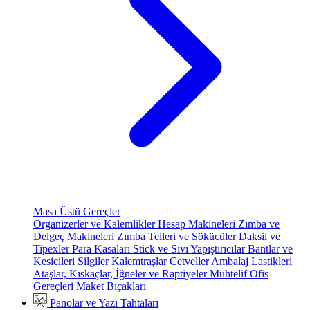
Masa Üstü Gereçler
Organizerler ve Kalemlikler
Hesap Makineleri
Zımba ve
Delgeç Makineleri
Zımba Telleri ve Sökücüler
Daksil ve
Tipexler
Para Kasaları
Stick ve Sıvı Yapıştırıcılar
Bantlar ve
Kesicileri
Silgiler
Kalemtraşlar
Cetveller
Ambalaj Lastikleri
Ataşlar, Kıskaçlar, İğneler ve Raptiyeler
Muhtelif Ofis
Gereçleri
Maket Bıçakları
Panolar ve Yazı Tahtaları