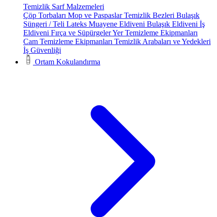
Temizlik Sarf Malzemeleri
Çöp Torbaları
Mop ve Paspaslar
Temizlik Bezleri
Bulaşık
Süngeri / Teli
Lateks Muayene Eldiveni
Bulaşık Eldiveni
İş
Eldiveni
Fırça ve Süpürgeler
Yer Temizleme Ekipmanları
Cam Temizleme Ekipmanları
Temizlik Arabaları ve Yedekleri
İş Güvenliği
Ortam Kokulandırma