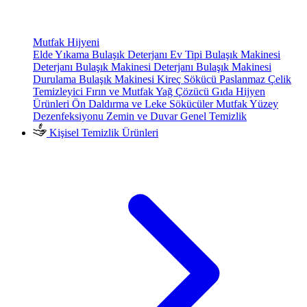
Mutfak Hijyeni
Elde Yıkama Bulaşık Deterjanı
Ev Tipi Bulaşık Makinesi
Deterjanı
Bulaşık Makinesi Deterjanı
Bulaşık Makinesi
Durulama
Bulaşık Makinesi Kireç Sökücü
Paslanmaz Çelik
Temizleyici
Fırın ve Mutfak Yağ Çözücü
Gıda Hijyen
Ürünleri
Ön Daldırma ve Leke Sökücüler
Mutfak Yüzey
Dezenfeksiyonu
Zemin ve Duvar Genel Temizlik
Kişisel Temizlik Ürünleri