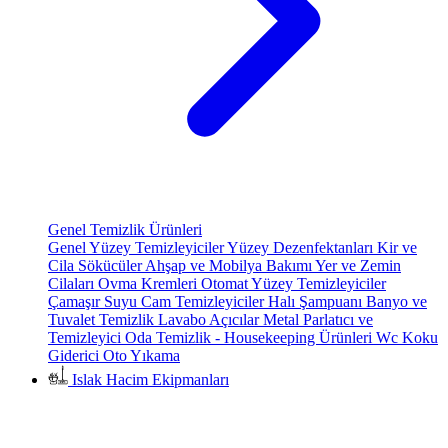
Genel Temizlik Ürünleri
Genel Yüzey Temizleyiciler
Yüzey Dezenfektanları
Kir ve
Cila Sökücüler
Ahşap ve Mobilya Bakımı
Yer ve Zemin
Cilaları
Ovma Kremleri
Otomat Yüzey Temizleyiciler
Çamaşır Suyu
Cam Temizleyiciler
Halı Şampuanı
Banyo ve
Tuvalet Temizlik
Lavabo Açıcılar
Metal Parlatıcı ve
Temizleyici
Oda Temizlik - Housekeeping Ürünleri
Wc Koku
Giderici
Oto Yıkama
Islak Hacim Ekipmanları