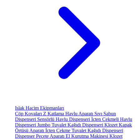
Islak Hacim Ekipmanları
Çöp Kovaları
Z Katlama Havlu Aparatı
Sıvı Sabun
Dispenseri
Sensörlü Havlu Dispenseri
İçten Çekmeli Havlu
Dispenseri
Jumbo Tuvalet Kağıdı Dispenseri
Klozet Kapak
Örtüsü Aparatı
İçten Çekme Tuvalet Kağıdı Dispenseri
Dispenser Peçete Aparatı
El Kurutma Makinesi
Klozet