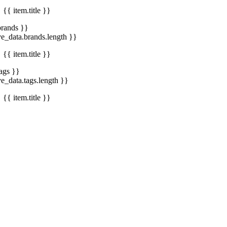
{{ item.title }}
brands }}
ve_data.brands.length }}
{{ item.title }}
tags }}
ve_data.tags.length }}
{{ item.title }}