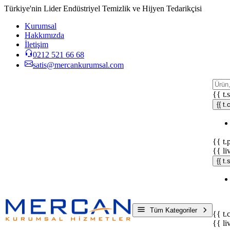
Türkiye'nin Lider Endüstriyel Temizlik ve Hijyen Tedarikçisi
Kurumsal
Hakkımızda
İletişim
0212 521 66 68
satis@mercankurumsal.com
{{ t.
{{ t.
{{ t.
{{ li
{{ t
Tüm Kategoriler
{{ t.
{{ li