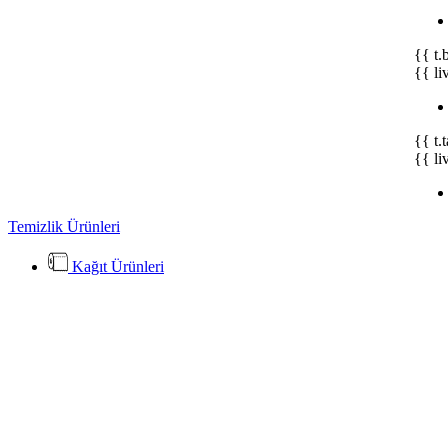
{{ t.
{{ li
{{ t.
{{ li
Temizlik Ürünleri
Kağıt Ürünleri