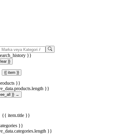
search_history }}
clear }}
{{ item }}
products }}
ve_data.products.length }}
.see_all }} →
{{ item.title }}
categories }}
ve_data.categories.length }}