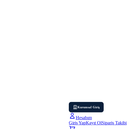
Kurumsal Giriş
Hesabım
Giriş Yap
Kayıt Ol
Sipariş Takibi