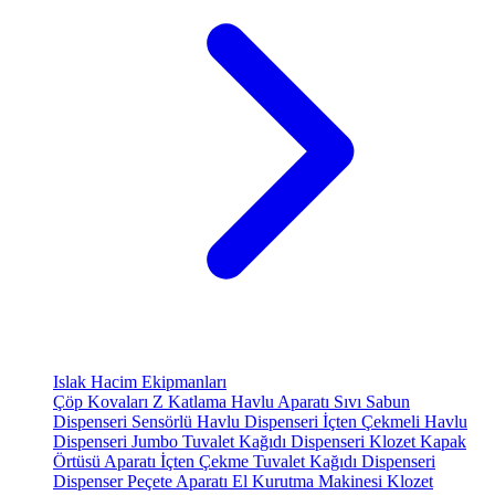
Islak Hacim Ekipmanları
Çöp Kovaları
Z Katlama Havlu Aparatı
Sıvı Sabun
Dispenseri
Sensörlü Havlu Dispenseri
İçten Çekmeli Havlu
Dispenseri
Jumbo Tuvalet Kağıdı Dispenseri
Klozet Kapak
Örtüsü Aparatı
İçten Çekme Tuvalet Kağıdı Dispenseri
Dispenser Peçete Aparatı
El Kurutma Makinesi
Klozet