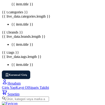
{{ item.title }}
{{ t.categories }}
{{ live_data.categories.length }}
{{ item.title }}
{{ t.brands }}
{{ live_data.brands.length }}
{{ item.title }}
{{ t.tags }}
{{ live_data.tags.length }}
{{ item.title }}
Kurumsal Giriş
Hesabım
Giriş Yap
Kayıt Ol
Sipariş Takibi
Sepetim