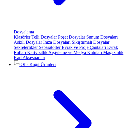
Dosyalama
Klasörler
Telli Dosyalar
Poşet Dosyalar
Sunum Dosyaları
Askılı Dosyalar
İmza Dosyaları
Sıkıştırmalı Dosyalar
Sekreterlikler
Separatörler
Evrak ve Proje Çantaları
Evrak
Rafları
Kartvizitlik
Arşivleme ve Medya Kutuları
Magazinlik
Kart Aksesuarları
Ofis Kağıt Ürünleri