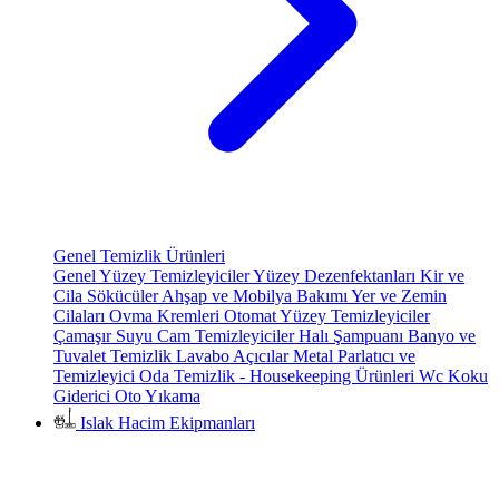
Genel Temizlik Ürünleri
Genel Yüzey Temizleyiciler
Yüzey Dezenfektanları
Kir ve
Cila Sökücüler
Ahşap ve Mobilya Bakımı
Yer ve Zemin
Cilaları
Ovma Kremleri
Otomat Yüzey Temizleyiciler
Çamaşır Suyu
Cam Temizleyiciler
Halı Şampuanı
Banyo ve
Tuvalet Temizlik
Lavabo Açıcılar
Metal Parlatıcı ve
Temizleyici
Oda Temizlik - Housekeeping Ürünleri
Wc Koku
Giderici
Oto Yıkama
Islak Hacim Ekipmanları