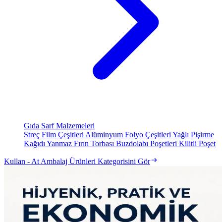
Gıda Sarf Malzemeleri
Streç Film Çeşitleri
Alüminyum Folyo Çeşitleri
Yağlı Pişirme
Kağıdı
Yanmaz Fırın Torbası
Buzdolabı Poşetleri
Kilitli Poşet
Kullan - At Ambalaj Ürünleri Kategorisini Gör