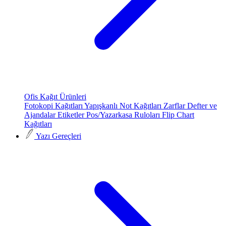
Ofis Kağıt Ürünleri
Fotokopi Kağıtları
Yapışkanlı Not Kağıtları
Zarflar
Defter ve
Ajandalar
Etiketler
Pos/Yazarkasa Ruloları
Flip Chart
Kağıtları
Yazı Gereçleri