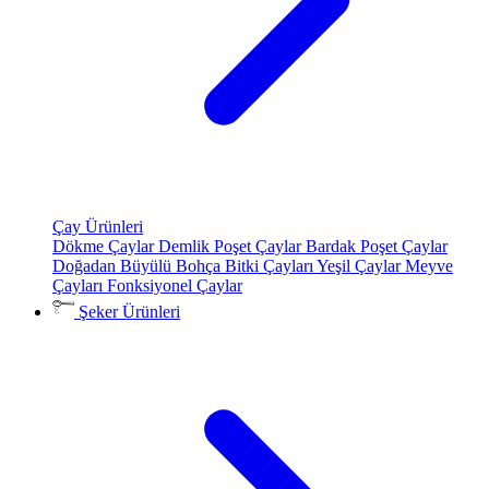
Çay Ürünleri
Dökme Çaylar
Demlik Poşet Çaylar
Bardak Poşet Çaylar
Doğadan Büyülü Bohça
Bitki Çayları
Yeşil Çaylar
Meyve
Çayları
Fonksiyonel Çaylar
Şeker Ürünleri