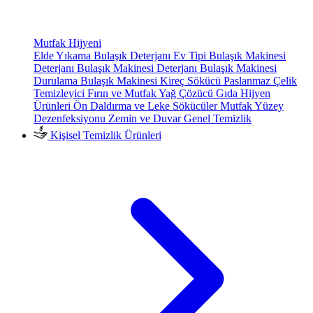
Mutfak Hijyeni
Elde Yıkama Bulaşık Deterjanı
Ev Tipi Bulaşık Makinesi
Deterjanı
Bulaşık Makinesi Deterjanı
Bulaşık Makinesi
Durulama
Bulaşık Makinesi Kireç Sökücü
Paslanmaz Çelik
Temizleyici
Fırın ve Mutfak Yağ Çözücü
Gıda Hijyen
Ürünleri
Ön Daldırma ve Leke Sökücüler
Mutfak Yüzey
Dezenfeksiyonu
Zemin ve Duvar Genel Temizlik
Kişisel Temizlik Ürünleri