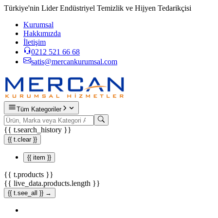
Türkiye'nin Lider Endüstriyel Temizlik ve Hijyen Tedarikçisi
Kurumsal
Hakkımızda
İletişim
0212 521 66 68
satis@mercankurumsal.com
Tüm Kategoriler
{{ t.search_history }}
{{ t.clear }}
{{ item }}
{{ t.products }}
{{ live_data.products.length }}
{{ t.see_all }} →