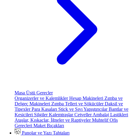
Masa Üstü Gereçler
Organizerler ve Kalemlikler
Hesap Makineleri
Zımba ve
Delgeç Makineleri
Zımba Telleri ve Sökücüler
Daksil ve
Tipexler
Para Kasaları
Stick ve Sıvı Yapıştırıcılar
Bantlar ve
Kesicileri
Silgiler
Kalemtraşlar
Cetveller
Ambalaj Lastikleri
Ataşlar, Kıskaçlar, İğneler ve Raptiyeler
Muhtelif Ofis
Gereçleri
Maket Bıçakları
Panolar ve Yazı Tahtaları