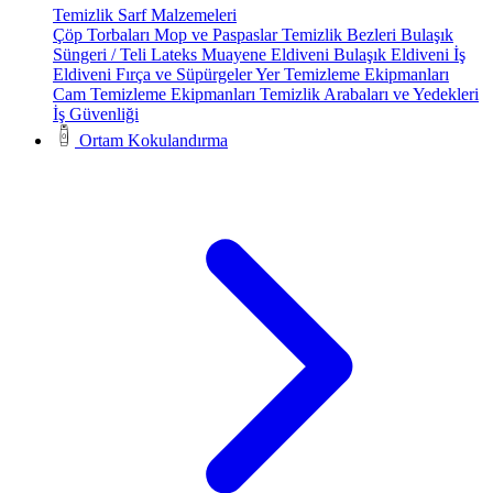
Temizlik Sarf Malzemeleri
Çöp Torbaları
Mop ve Paspaslar
Temizlik Bezleri
Bulaşık
Süngeri / Teli
Lateks Muayene Eldiveni
Bulaşık Eldiveni
İş
Eldiveni
Fırça ve Süpürgeler
Yer Temizleme Ekipmanları
Cam Temizleme Ekipmanları
Temizlik Arabaları ve Yedekleri
İş Güvenliği
Ortam Kokulandırma