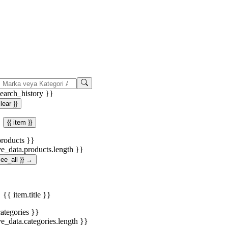
search_history }}
clear }}
{{ item }}
products }}
ve_data.products.length }}
.see_all }} →
{{ item.title }}
categories }}
ve_data.categories.length }}