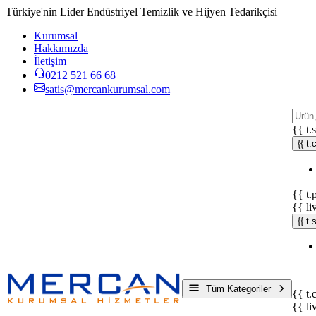
Türkiye'nin Lider Endüstriyel Temizlik ve Hijyen Tedarikçisi
Kurumsal
Hakkımızda
İletişim
0212 521 66 68
satis@mercankurumsal.com
{{ t.
{{ t.
{{ t.
{{ li
{{ t
Tüm Kategoriler
{{ t.
{{ li