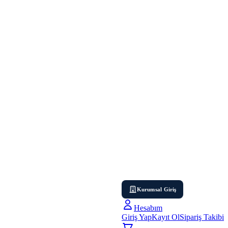
Kurumsal Giriş
Hesabım
Giriş Yap
Kayıt Ol
Sipariş Takibi