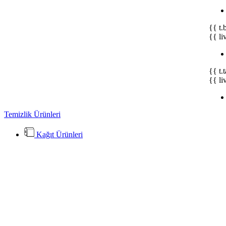
{{ t.
{{ li
{{ t.
{{ li
Temizlik Ürünleri
Kağıt Ürünleri