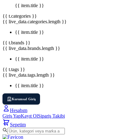
{{ item.title }}
{{ t.categories }}
{{ live_data.categories.length }}
{{ item.title }}
{{ t.brands }}
{{ live_data.brands.length }}
{{ item.title }}
{{ t.tags }}
{{ live_data.tags.length }}
{{ item.title }}
Kurumsal Giriş
Hesabım
Giriş Yap
Kayıt Ol
Sipariş Takibi
Sepetim