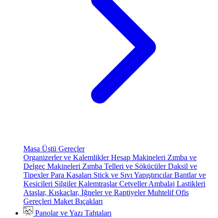
Masa Üstü Gereçler
Organizerler ve Kalemlikler
Hesap Makineleri
Zımba ve
Delgeç Makineleri
Zımba Telleri ve Sökücüler
Daksil ve
Tipexler
Para Kasaları
Stick ve Sıvı Yapıştırıcılar
Bantlar ve
Kesicileri
Silgiler
Kalemtraşlar
Cetveller
Ambalaj Lastikleri
Ataşlar, Kıskaçlar, İğneler ve Raptiyeler
Muhtelif Ofis
Gereçleri
Maket Bıçakları
Panolar ve Yazı Tahtaları