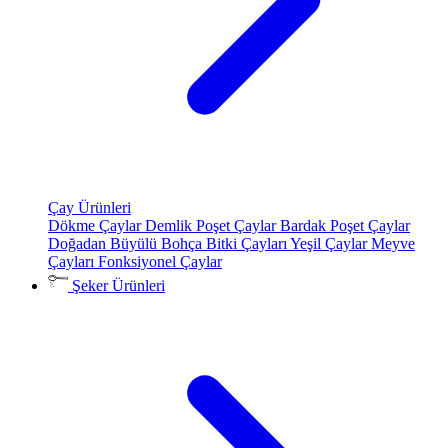
Çay Ürünleri
Dökme Çaylar
Demlik Poşet Çaylar
Bardak Poşet Çaylar
Doğadan Büyülü Bohça
Bitki Çayları
Yeşil Çaylar
Meyve
Çayları
Fonksiyonel Çaylar
Şeker Ürünleri