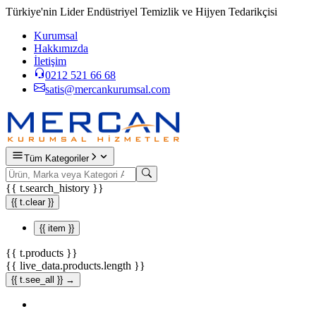
Türkiye'nin Lider Endüstriyel Temizlik ve Hijyen Tedarikçisi
Kurumsal
Hakkımızda
İletişim
0212 521 66 68
satis@mercankurumsal.com
Tüm Kategoriler
{{ t.search_history }}
{{ t.clear }}
{{ item }}
{{ t.products }}
{{ live_data.products.length }}
{{ t.see_all }} →