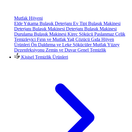
Mutfak Hijyeni
Elde Yıkama Bulaşık Deterjanı
Ev Tipi Bulaşık Makinesi
Deterjanı
Bulaşık Makinesi Deterjanı
Bulaşık Makinesi
Durulama
Bulaşık Makinesi Kireç Sökücü
Paslanmaz Çelik
Temizleyici
Fırın ve Mutfak Yağ Çözücü
Gıda Hijyen
Ürünleri
Ön Daldırma ve Leke Sökücüler
Mutfak Yüzey
Dezenfeksiyonu
Zemin ve Duvar Genel Temizlik
Kişisel Temizlik Ürünleri