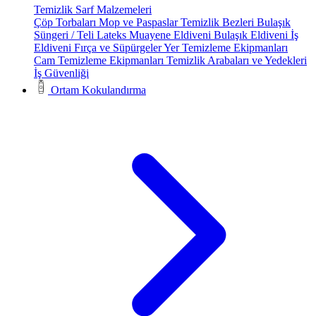
Temizlik Sarf Malzemeleri
Çöp Torbaları
Mop ve Paspaslar
Temizlik Bezleri
Bulaşık
Süngeri / Teli
Lateks Muayene Eldiveni
Bulaşık Eldiveni
İş
Eldiveni
Fırça ve Süpürgeler
Yer Temizleme Ekipmanları
Cam Temizleme Ekipmanları
Temizlik Arabaları ve Yedekleri
İş Güvenliği
Ortam Kokulandırma