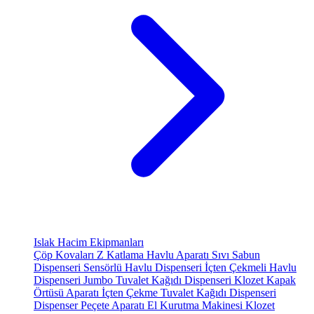
Islak Hacim Ekipmanları
Çöp Kovaları
Z Katlama Havlu Aparatı
Sıvı Sabun
Dispenseri
Sensörlü Havlu Dispenseri
İçten Çekmeli Havlu
Dispenseri
Jumbo Tuvalet Kağıdı Dispenseri
Klozet Kapak
Örtüsü Aparatı
İçten Çekme Tuvalet Kağıdı Dispenseri
Dispenser Peçete Aparatı
El Kurutma Makinesi
Klozet