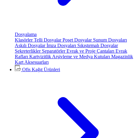
Dosyalama
Klasörler
Telli Dosyalar
Poşet Dosyalar
Sunum Dosyaları
Askılı Dosyalar
İmza Dosyaları
Sıkıştırmalı Dosyalar
Sekreterlikler
Separatörler
Evrak ve Proje Çantaları
Evrak
Rafları
Kartvizitlik
Arşivleme ve Medya Kutuları
Magazinlik
Kart Aksesuarları
Ofis Kağıt Ürünleri