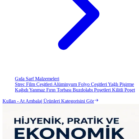
Gıda Sarf Malzemeleri
Streç Film Çeşitleri
Alüminyum Folyo Çeşitleri
Yağlı Pişirme
Kağıdı
Yanmaz Fırın Torbası
Buzdolabı Poşetleri
Kilitli Poşet
Kullan - At Ambalaj Ürünleri Kategorisini Gör