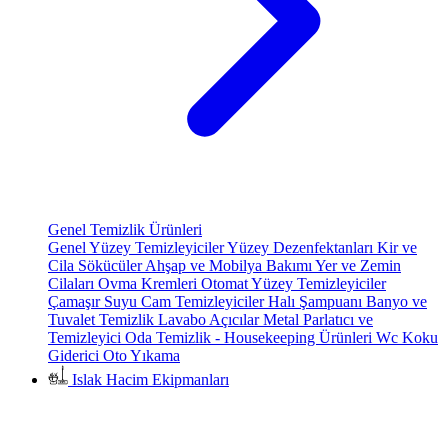
Genel Temizlik Ürünleri
Genel Yüzey Temizleyiciler
Yüzey Dezenfektanları
Kir ve
Cila Sökücüler
Ahşap ve Mobilya Bakımı
Yer ve Zemin
Cilaları
Ovma Kremleri
Otomat Yüzey Temizleyiciler
Çamaşır Suyu
Cam Temizleyiciler
Halı Şampuanı
Banyo ve
Tuvalet Temizlik
Lavabo Açıcılar
Metal Parlatıcı ve
Temizleyici
Oda Temizlik - Housekeeping Ürünleri
Wc Koku
Giderici
Oto Yıkama
Islak Hacim Ekipmanları