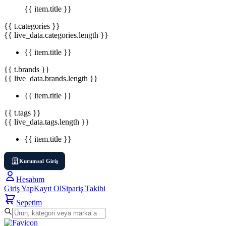
{{ item.title }}
{{ t.categories }}
{{ live_data.categories.length }}
{{ item.title }}
{{ t.brands }}
{{ live_data.brands.length }}
{{ item.title }}
{{ t.tags }}
{{ live_data.tags.length }}
{{ item.title }}
Kurumsal Giriş
Hesabım
Giriş Yap
Kayıt Ol
Sipariş Takibi
Sepetim