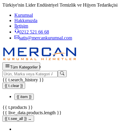
Türkiye'nin Lider Endüstriyel Temizlik ve Hijyen Tedarikçisi
Kurumsal
Hakkımızda
İletişim
0212 521 66 68
satis@mercankurumsal.com
Tüm Kategoriler
{{ t.search_history }}
{{ t.clear }}
{{ item }}
{{ t.products }}
{{ live_data.products.length }}
{{ t.see_all }} →