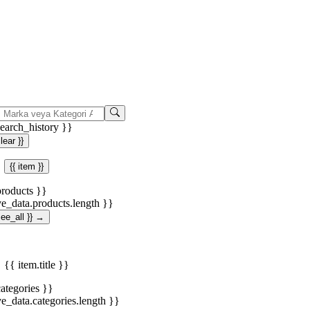
search_history }}
clear }}
{{ item }}
products }}
ve_data.products.length }}
.see_all }} →
{{ item.title }}
categories }}
ve_data.categories.length }}