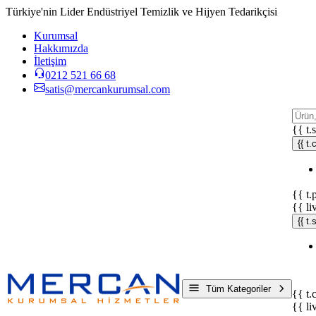
Türkiye'nin Lider Endüstriyel Temizlik ve Hijyen Tedarikçisi
Kurumsal
Hakkımızda
İletişim
0212 521 66 68
satis@mercankurumsal.com
{{ t.
{{ t.
{{ t.
{{ li
{{ t
Tüm Kategoriler
{{ t.
{{ li