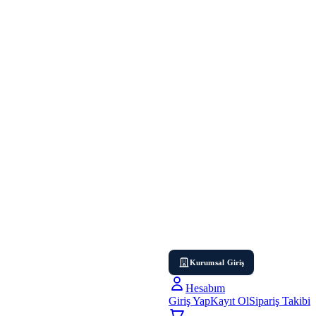
Kurumsal Giriş
Hesabım
Giriş Yap
Kayıt Ol
Sipariş Takibi