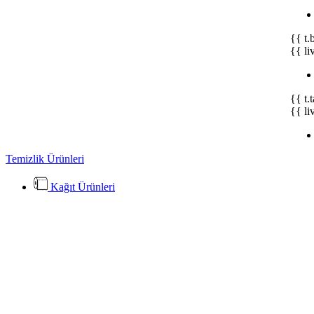
{{ t.
{{ li
{{ t.
{{ li
Temizlik Ürünleri
Kağıt Ürünleri