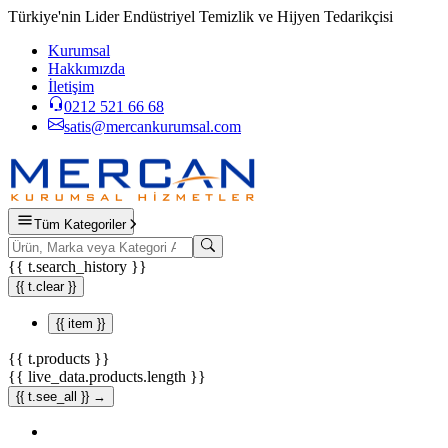
Türkiye'nin Lider Endüstriyel Temizlik ve Hijyen Tedarikçisi
Kurumsal
Hakkımızda
İletişim
0212 521 66 68
satis@mercankurumsal.com
Tüm Kategoriler
{{ t.search_history }}
{{ t.clear }}
{{ item }}
{{ t.products }}
{{ live_data.products.length }}
{{ t.see_all }} →