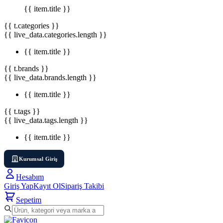
{{ item.title }}
{{ t.categories }}
{{ live_data.categories.length }}
{{ item.title }}
{{ t.brands }}
{{ live_data.brands.length }}
{{ item.title }}
{{ t.tags }}
{{ live_data.tags.length }}
{{ item.title }}
Kurumsal Giriş
Hesabım
Giriş Yap
Kayıt Ol
Sipariş Takibi
Sepetim