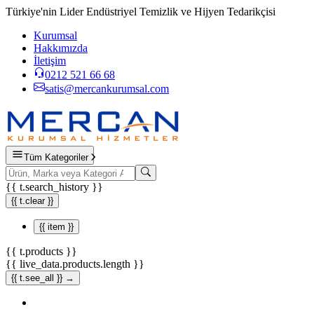
Türkiye'nin Lider Endüstriyel Temizlik ve Hijyen Tedarikçisi
Kurumsal
Hakkımızda
İletişim
0212 521 66 68
satis@mercankurumsal.com
Tüm Kategoriler
{{ t.search_history }}
{{ t.clear }}
{{ item }}
{{ t.products }}
{{ live_data.products.length }}
{{ t.see_all }} →