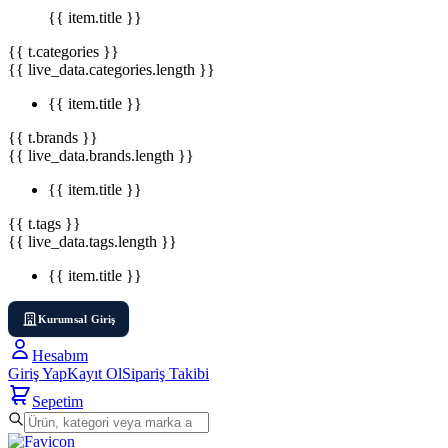
{{ item.title }}
{{ t.categories }}
{{ live_data.categories.length }}
{{ item.title }}
{{ t.brands }}
{{ live_data.brands.length }}
{{ item.title }}
{{ t.tags }}
{{ live_data.tags.length }}
{{ item.title }}
Kurumsal Giriş
Hesabım
Giriş Yap
Kayıt Ol
Sipariş Takibi
Sepetim