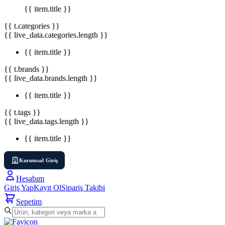
{{ item.title }}
{{ t.categories }}
{{ live_data.categories.length }}
{{ item.title }}
{{ t.brands }}
{{ live_data.brands.length }}
{{ item.title }}
{{ t.tags }}
{{ live_data.tags.length }}
{{ item.title }}
Kurumsal Giriş
Hesabım
Giriş Yap
Kayıt Ol
Sipariş Takibi
Sepetim