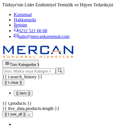
Türkiye'nin Lider Endüstriyel Temizlik ve Hijyen Tedarikçisi
Kurumsal
Hakkımızda
İletişim
0212 521 66 68
satis@mercankurumsal.com
Tüm Kategoriler
{{ t.search_history }}
{{ t.clear }}
{{ item }}
{{ t.products }}
{{ live_data.products.length }}
{{ t.see_all }} →