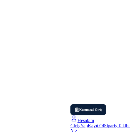
Kurumsal Giriş
Hesabım
Giriş Yap
Kayıt Ol
Sipariş Takibi