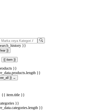
search_history }}
clear }}
{{ item }}
products }}
ve_data.products.length }}
.see_all }} →
{{ item.title }}
categories }}
ve_data.categories.length }}