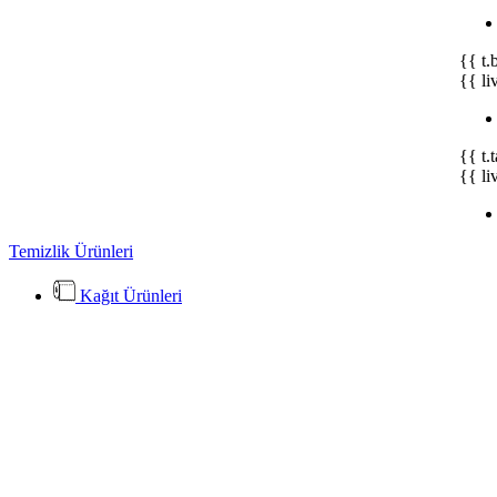
{{ t.
{{ li
{{ t.
{{ li
Temizlik Ürünleri
Kağıt Ürünleri