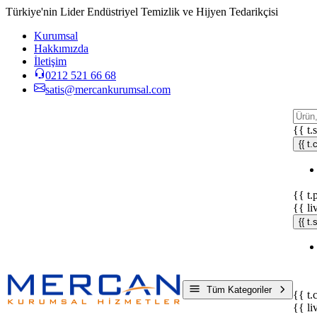
Türkiye'nin Lider Endüstriyel Temizlik ve Hijyen Tedarikçisi
Kurumsal
Hakkımızda
İletişim
0212 521 66 68
satis@mercankurumsal.com
{{ t.
{{ t.
{{ t.
{{ li
{{ t
Tüm Kategoriler
{{ t.
{{ li