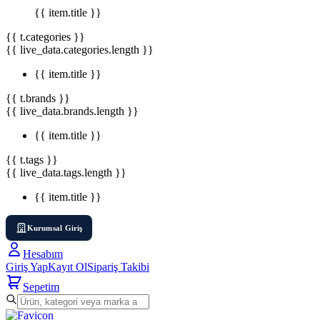
{{ item.title }}
{{ t.categories }}
{{ live_data.categories.length }}
{{ item.title }}
{{ t.brands }}
{{ live_data.brands.length }}
{{ item.title }}
{{ t.tags }}
{{ live_data.tags.length }}
{{ item.title }}
Kurumsal Giriş
Hesabım
Giriş Yap
Kayıt Ol
Sipariş Takibi
Sepetim