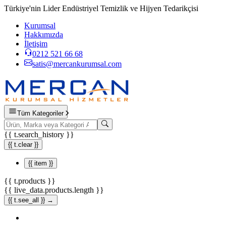
Türkiye'nin Lider Endüstriyel Temizlik ve Hijyen Tedarikçisi
Kurumsal
Hakkımızda
İletişim
0212 521 66 68
satis@mercankurumsal.com
Tüm Kategoriler
{{ t.search_history }}
{{ t.clear }}
{{ item }}
{{ t.products }}
{{ live_data.products.length }}
{{ t.see_all }} →