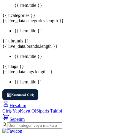
{{ item.title }}
{{ t.categories }}
{{ live_data.categories.length }}
{{ item.title }}
{{ t.brands }}
{{ live_data.brands.length }}
{{ item.title }}
{{ t.tags }}
{{ live_data.tags.length }}
{{ item.title }}
Kurumsal Giriş
Hesabım
Giriş Yap
Kayıt Ol
Sipariş Takibi
Sepetim