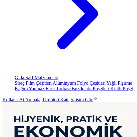
Gıda Sarf Malzemeleri
Streç Film Çeşitleri
Alüminyum Folyo Çeşitleri
Yağlı Pişirme
Kağıdı
Yanmaz Fırın Torbası
Buzdolabı Poşetleri
Kilitli Poşet
Kullan - At Ambalaj Ürünleri Kategorisini Gör