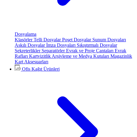
Dosyalama
Klasörler
Telli Dosyalar
Poşet Dosyalar
Sunum Dosyaları
Askılı Dosyalar
İmza Dosyaları
Sıkıştırmalı Dosyalar
Sekreterlikler
Separatörler
Evrak ve Proje Çantaları
Evrak
Rafları
Kartvizitlik
Arşivleme ve Medya Kutuları
Magazinlik
Kart Aksesuarları
Ofis Kağıt Ürünleri