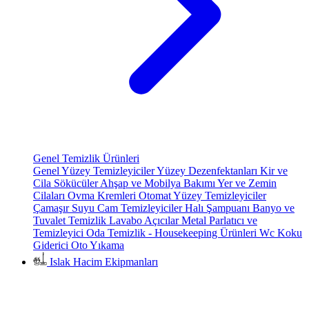
Genel Temizlik Ürünleri
Genel Yüzey Temizleyiciler
Yüzey Dezenfektanları
Kir ve
Cila Sökücüler
Ahşap ve Mobilya Bakımı
Yer ve Zemin
Cilaları
Ovma Kremleri
Otomat Yüzey Temizleyiciler
Çamaşır Suyu
Cam Temizleyiciler
Halı Şampuanı
Banyo ve
Tuvalet Temizlik
Lavabo Açıcılar
Metal Parlatıcı ve
Temizleyici
Oda Temizlik - Housekeeping Ürünleri
Wc Koku
Giderici
Oto Yıkama
Islak Hacim Ekipmanları