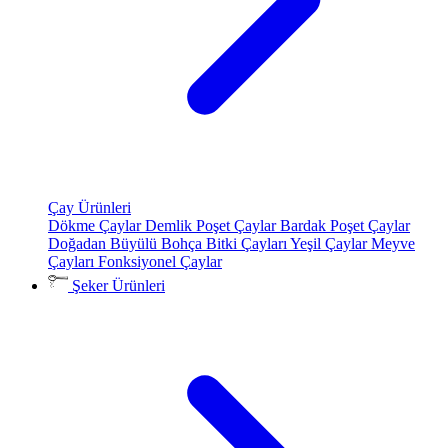
Çay Ürünleri
Dökme Çaylar
Demlik Poşet Çaylar
Bardak Poşet Çaylar
Doğadan Büyülü Bohça
Bitki Çayları
Yeşil Çaylar
Meyve
Çayları
Fonksiyonel Çaylar
Şeker Ürünleri