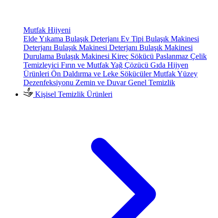
Mutfak Hijyeni
Elde Yıkama Bulaşık Deterjanı
Ev Tipi Bulaşık Makinesi
Deterjanı
Bulaşık Makinesi Deterjanı
Bulaşık Makinesi
Durulama
Bulaşık Makinesi Kireç Sökücü
Paslanmaz Çelik
Temizleyici
Fırın ve Mutfak Yağ Çözücü
Gıda Hijyen
Ürünleri
Ön Daldırma ve Leke Sökücüler
Mutfak Yüzey
Dezenfeksiyonu
Zemin ve Duvar Genel Temizlik
Kişisel Temizlik Ürünleri