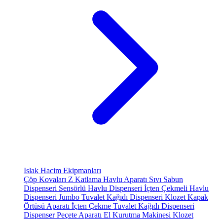
Islak Hacim Ekipmanları
Çöp Kovaları
Z Katlama Havlu Aparatı
Sıvı Sabun
Dispenseri
Sensörlü Havlu Dispenseri
İçten Çekmeli Havlu
Dispenseri
Jumbo Tuvalet Kağıdı Dispenseri
Klozet Kapak
Örtüsü Aparatı
İçten Çekme Tuvalet Kağıdı Dispenseri
Dispenser Peçete Aparatı
El Kurutma Makinesi
Klozet