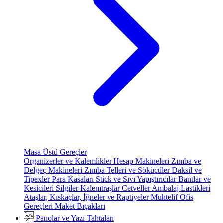
Masa Üstü Gereçler
Organizerler ve Kalemlikler
Hesap Makineleri
Zımba ve
Delgeç Makineleri
Zımba Telleri ve Sökücüler
Daksil ve
Tipexler
Para Kasaları
Stick ve Sıvı Yapıştırıcılar
Bantlar ve
Kesicileri
Silgiler
Kalemtraşlar
Cetveller
Ambalaj Lastikleri
Ataşlar, Kıskaçlar, İğneler ve Raptiyeler
Muhtelif Ofis
Gereçleri
Maket Bıçakları
Panolar ve Yazı Tahtaları