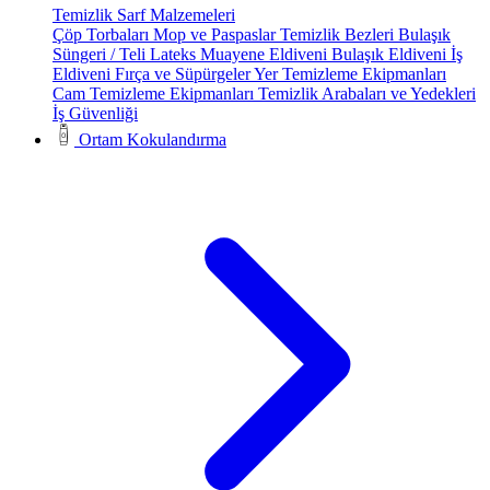
Temizlik Sarf Malzemeleri
Çöp Torbaları
Mop ve Paspaslar
Temizlik Bezleri
Bulaşık
Süngeri / Teli
Lateks Muayene Eldiveni
Bulaşık Eldiveni
İş
Eldiveni
Fırça ve Süpürgeler
Yer Temizleme Ekipmanları
Cam Temizleme Ekipmanları
Temizlik Arabaları ve Yedekleri
İş Güvenliği
Ortam Kokulandırma