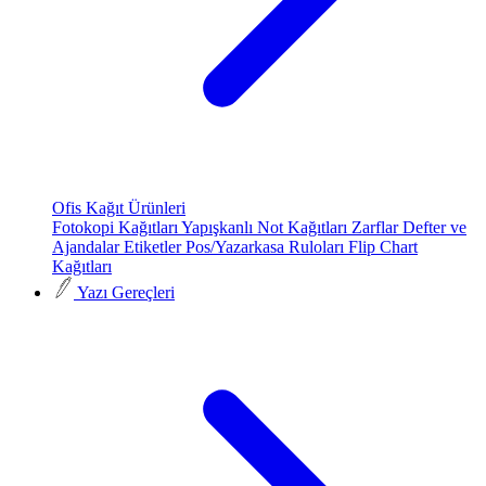
Ofis Kağıt Ürünleri
Fotokopi Kağıtları
Yapışkanlı Not Kağıtları
Zarflar
Defter ve
Ajandalar
Etiketler
Pos/Yazarkasa Ruloları
Flip Chart
Kağıtları
Yazı Gereçleri