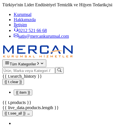
Türkiye'nin Lider Endüstriyel Temizlik ve Hijyen Tedarikçisi
Kurumsal
Hakkımızda
İletişim
0212 521 66 68
satis@mercankurumsal.com
Tüm Kategoriler
{{ t.search_history }}
{{ t.clear }}
{{ item }}
{{ t.products }}
{{ live_data.products.length }}
{{ t.see_all }} →