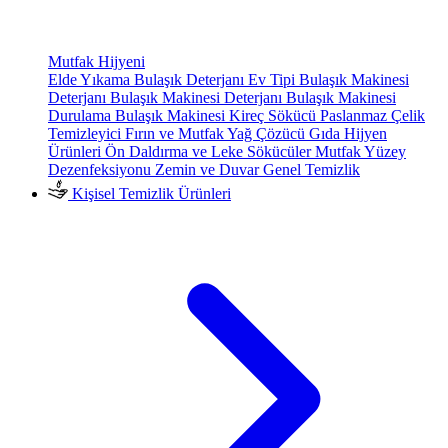
Mutfak Hijyeni
Elde Yıkama Bulaşık Deterjanı
Ev Tipi Bulaşık Makinesi
Deterjanı
Bulaşık Makinesi Deterjanı
Bulaşık Makinesi
Durulama
Bulaşık Makinesi Kireç Sökücü
Paslanmaz Çelik
Temizleyici
Fırın ve Mutfak Yağ Çözücü
Gıda Hijyen
Ürünleri
Ön Daldırma ve Leke Sökücüler
Mutfak Yüzey
Dezenfeksiyonu
Zemin ve Duvar Genel Temizlik
Kişisel Temizlik Ürünleri