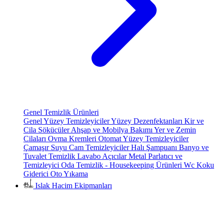
Genel Temizlik Ürünleri
Genel Yüzey Temizleyiciler
Yüzey Dezenfektanları
Kir ve
Cila Sökücüler
Ahşap ve Mobilya Bakımı
Yer ve Zemin
Cilaları
Ovma Kremleri
Otomat Yüzey Temizleyiciler
Çamaşır Suyu
Cam Temizleyiciler
Halı Şampuanı
Banyo ve
Tuvalet Temizlik
Lavabo Açıcılar
Metal Parlatıcı ve
Temizleyici
Oda Temizlik - Housekeeping Ürünleri
Wc Koku
Giderici
Oto Yıkama
Islak Hacim Ekipmanları