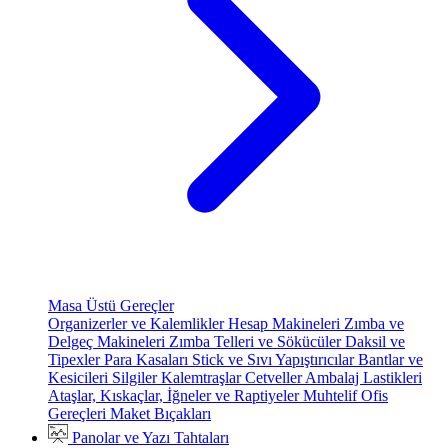
Masa Üstü Gereçler
Organizerler ve Kalemlikler
Hesap Makineleri
Zımba ve
Delgeç Makineleri
Zımba Telleri ve Sökücüler
Daksil ve
Tipexler
Para Kasaları
Stick ve Sıvı Yapıştırıcılar
Bantlar ve
Kesicileri
Silgiler
Kalemtraşlar
Cetveller
Ambalaj Lastikleri
Ataşlar, Kıskaçlar, İğneler ve Raptiyeler
Muhtelif Ofis
Gereçleri
Maket Bıçakları
Panolar ve Yazı Tahtaları