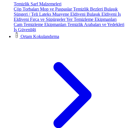
Temizlik Sarf Malzemeleri
Çöp Torbaları
Mop ve Paspaslar
Temizlik Bezleri
Bulaşık
Süngeri / Teli
Lateks Muayene Eldiveni
Bulaşık Eldiveni
İş
Eldiveni
Fırça ve Süpürgeler
Yer Temizleme Ekipmanları
Cam Temizleme Ekipmanları
Temizlik Arabaları ve Yedekleri
İş Güvenliği
Ortam Kokulandırma