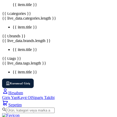
{{ item.title }}
{{ t.categories }}
{{ live_data.categories.length }}
{{ item.title }}
{{ t.brands }}
{{ live_data.brands.length }}
{{ item.title }}
{{ t.tags }}
{{ live_data.tags.length }}
{{ item.title }}
Kurumsal Giriş
Hesabım
Giriş Yap
Kayıt Ol
Sipariş Takibi
Sepetim