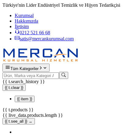
Türkiye'nin Lider Endüstriyel Temizlik ve Hijyen Tedarikçisi
Kurumsal
Hakkımızda
İletişim
0212 521 66 68
satis@mercankurumsal.com
Tüm Kategoriler
{{ t.search_history }}
{{ t.clear }}
{{ item }}
{{ t.products }}
{{ live_data.products.length }}
{{ t.see_all }} →