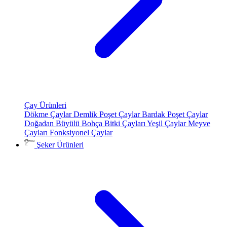
Çay Ürünleri
Dökme Çaylar
Demlik Poşet Çaylar
Bardak Poşet Çaylar
Doğadan Büyülü Bohça
Bitki Çayları
Yeşil Çaylar
Meyve
Çayları
Fonksiyonel Çaylar
Şeker Ürünleri