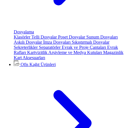
Dosyalama
Klasörler
Telli Dosyalar
Poşet Dosyalar
Sunum Dosyaları
Askılı Dosyalar
İmza Dosyaları
Sıkıştırmalı Dosyalar
Sekreterlikler
Separatörler
Evrak ve Proje Çantaları
Evrak
Rafları
Kartvizitlik
Arşivleme ve Medya Kutuları
Magazinlik
Kart Aksesuarları
Ofis Kağıt Ürünleri