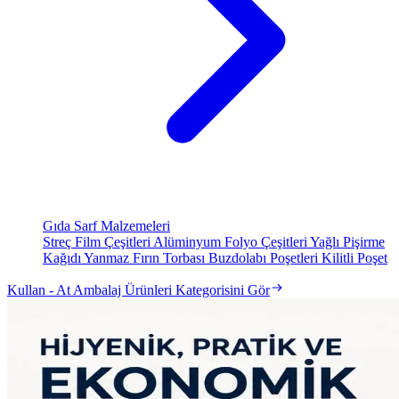
Gıda Sarf Malzemeleri
Streç Film Çeşitleri
Alüminyum Folyo Çeşitleri
Yağlı Pişirme
Kağıdı
Yanmaz Fırın Torbası
Buzdolabı Poşetleri
Kilitli Poşet
Kullan - At Ambalaj Ürünleri Kategorisini Gör