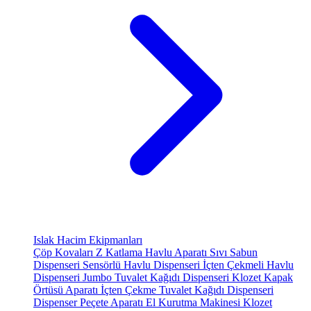
Islak Hacim Ekipmanları
Çöp Kovaları
Z Katlama Havlu Aparatı
Sıvı Sabun
Dispenseri
Sensörlü Havlu Dispenseri
İçten Çekmeli Havlu
Dispenseri
Jumbo Tuvalet Kağıdı Dispenseri
Klozet Kapak
Örtüsü Aparatı
İçten Çekme Tuvalet Kağıdı Dispenseri
Dispenser Peçete Aparatı
El Kurutma Makinesi
Klozet