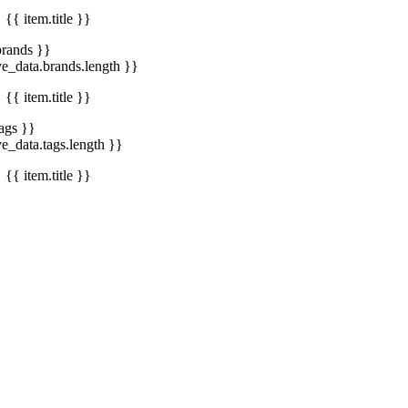
{{ item.title }}
brands }}
ve_data.brands.length }}
{{ item.title }}
tags }}
ve_data.tags.length }}
{{ item.title }}