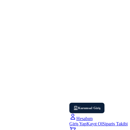
Kurumsal Giriş
Hesabım
Giriş Yap
Kayıt Ol
Sipariş Takibi