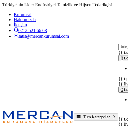
Türkiye'nin Lider Endüstriyel Temizlik ve Hijyen Tedarikçisi
Kurumsal
Hakkımızda
İletişim
0212 521 66 68
satis@mercankurumsal.com
{{ t.
{{ t.
{{ t.
{{ li
{{ t
Tüm Kategoriler
{{ t.
{{ li