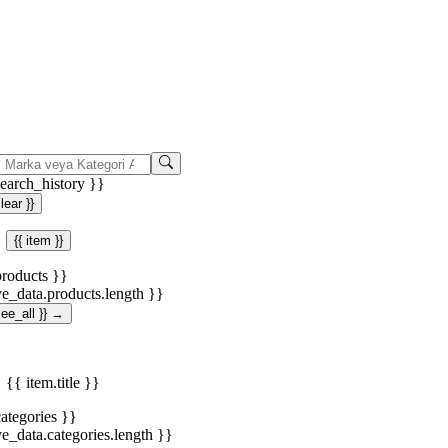
search_history }}
clear }}
{{ item }}
products }}
ve_data.products.length }}
.see_all }} →
{{ item.title }}
categories }}
ve_data.categories.length }}