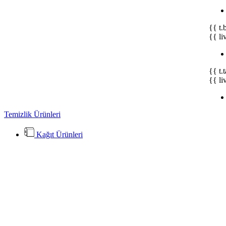
{{ t.
{{ li
{{ t.
{{ li
Temizlik Ürünleri
Kağıt Ürünleri