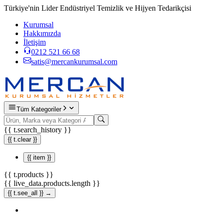
Türkiye'nin Lider Endüstriyel Temizlik ve Hijyen Tedarikçisi
Kurumsal
Hakkımızda
İletişim
0212 521 66 68
satis@mercankurumsal.com
Tüm Kategoriler
{{ t.search_history }}
{{ t.clear }}
{{ item }}
{{ t.products }}
{{ live_data.products.length }}
{{ t.see_all }} →