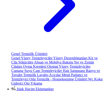
Genel Temizlik Ürünleri
Genel Yüzey Temizleyiciler
Yüzey Dezenfektanları
Kir ve
Cila Sökücüler
Ahşap ve Mobilya Bakımı
Yer ve Zemin
Cilaları
Ovma Kremleri
Otomat Yüzey Temizleyiciler
Çamaşır Suyu
Cam Temizleyiciler
Halı Şampuanı
Banyo ve
Tuvalet Temizlik
Lavabo Açıcılar
Metal Parlatıcı ve
Temizleyici
Oda Temizlik - Housekeeping Ürünleri
Wc Koku
Giderici
Oto Yıkama
Islak Hacim Ekipmanları