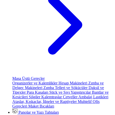
Masa Üstü Gereçler
Organizerler ve Kalemlikler
Hesap Makineleri
Zımba ve
Delgeç Makineleri
Zımba Telleri ve Sökücüler
Daksil ve
Tipexler
Para Kasaları
Stick ve Sıvı Yapıştırıcılar
Bantlar ve
Kesicileri
Silgiler
Kalemtraşlar
Cetveller
Ambalaj Lastikleri
Ataşlar, Kıskaçlar, İğneler ve Raptiyeler
Muhtelif Ofis
Gereçleri
Maket Bıçakları
Panolar ve Yazı Tahtaları