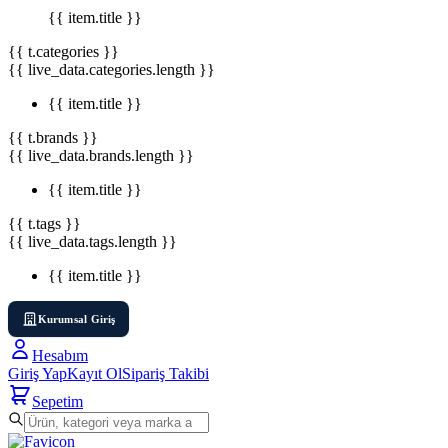
{{ item.title }}
{{ t.categories }}
{{ live_data.categories.length }}
{{ item.title }}
{{ t.brands }}
{{ live_data.brands.length }}
{{ item.title }}
{{ t.tags }}
{{ live_data.tags.length }}
{{ item.title }}
Kurumsal Giriş
Hesabım
Giriş Yap
Kayıt Ol
Sipariş Takibi
Sepetim