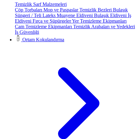
Temizlik Sarf Malzemeleri
Çöp Torbaları
Mop ve Paspaslar
Temizlik Bezleri
Bulaşık
Süngeri / Teli
Lateks Muayene Eldiveni
Bulaşık Eldiveni
İş
Eldiveni
Fırça ve Süpürgeler
Yer Temizleme Ekipmanları
Cam Temizleme Ekipmanları
Temizlik Arabaları ve Yedekleri
İş Güvenliği
Ortam Kokulandırma