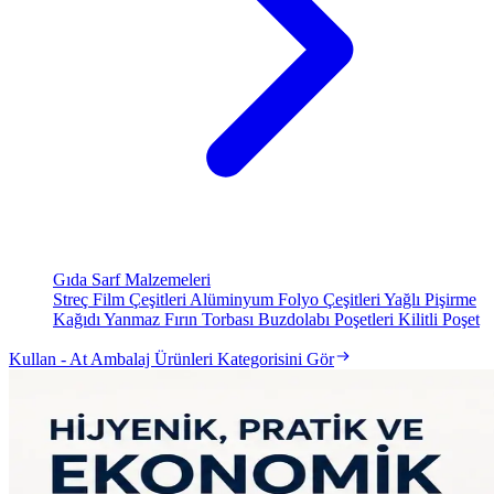
Gıda Sarf Malzemeleri
Streç Film Çeşitleri
Alüminyum Folyo Çeşitleri
Yağlı Pişirme
Kağıdı
Yanmaz Fırın Torbası
Buzdolabı Poşetleri
Kilitli Poşet
Kullan - At Ambalaj Ürünleri Kategorisini Gör