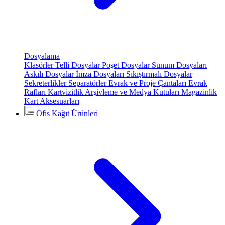
Dosyalama
Klasörler
Telli Dosyalar
Poşet Dosyalar
Sunum Dosyaları
Askılı Dosyalar
İmza Dosyaları
Sıkıştırmalı Dosyalar
Sekreterlikler
Separatörler
Evrak ve Proje Çantaları
Evrak
Rafları
Kartvizitlik
Arşivleme ve Medya Kutuları
Magazinlik
Kart Aksesuarları
Ofis Kağıt Ürünleri