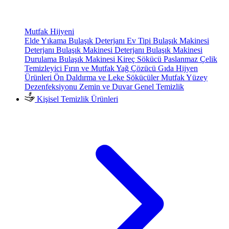
Mutfak Hijyeni
Elde Yıkama Bulaşık Deterjanı
Ev Tipi Bulaşık Makinesi
Deterjanı
Bulaşık Makinesi Deterjanı
Bulaşık Makinesi
Durulama
Bulaşık Makinesi Kireç Sökücü
Paslanmaz Çelik
Temizleyici
Fırın ve Mutfak Yağ Çözücü
Gıda Hijyen
Ürünleri
Ön Daldırma ve Leke Sökücüler
Mutfak Yüzey
Dezenfeksiyonu
Zemin ve Duvar Genel Temizlik
Kişisel Temizlik Ürünleri