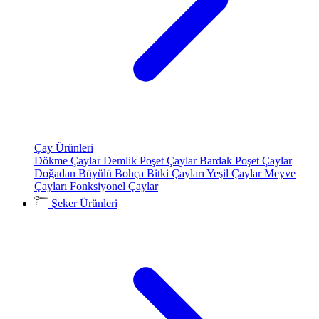
Çay Ürünleri
Dökme Çaylar
Demlik Poşet Çaylar
Bardak Poşet Çaylar
Doğadan Büyülü Bohça
Bitki Çayları
Yeşil Çaylar
Meyve
Çayları
Fonksiyonel Çaylar
Şeker Ürünleri