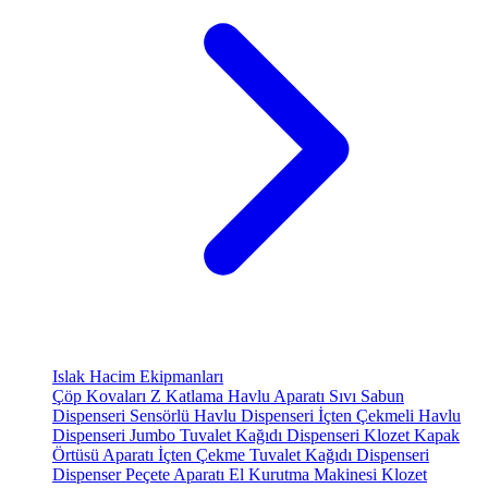
Islak Hacim Ekipmanları
Çöp Kovaları
Z Katlama Havlu Aparatı
Sıvı Sabun
Dispenseri
Sensörlü Havlu Dispenseri
İçten Çekmeli Havlu
Dispenseri
Jumbo Tuvalet Kağıdı Dispenseri
Klozet Kapak
Örtüsü Aparatı
İçten Çekme Tuvalet Kağıdı Dispenseri
Dispenser Peçete Aparatı
El Kurutma Makinesi
Klozet