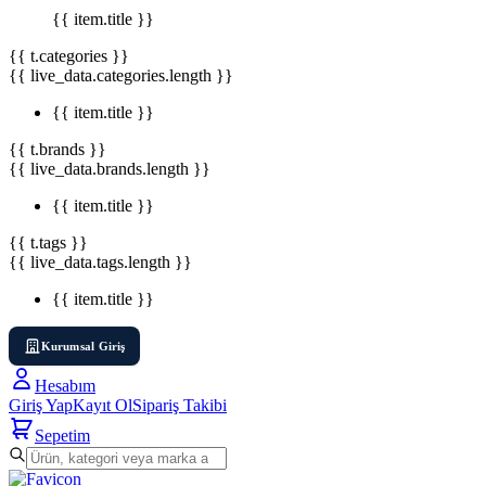
{{ item.title }}
{{ t.categories }}
{{ live_data.categories.length }}
{{ item.title }}
{{ t.brands }}
{{ live_data.brands.length }}
{{ item.title }}
{{ t.tags }}
{{ live_data.tags.length }}
{{ item.title }}
Kurumsal Giriş
Hesabım
Giriş Yap
Kayıt Ol
Sipariş Takibi
Sepetim