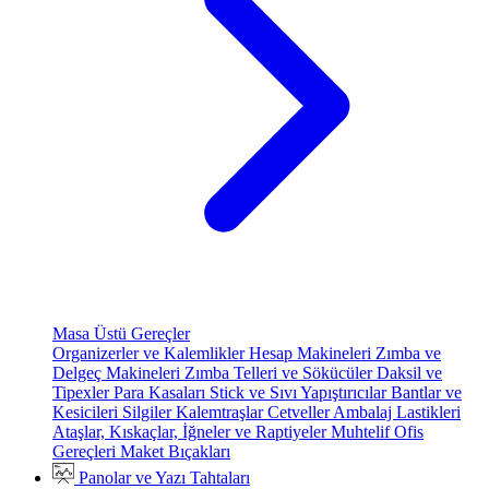
Masa Üstü Gereçler
Organizerler ve Kalemlikler
Hesap Makineleri
Zımba ve
Delgeç Makineleri
Zımba Telleri ve Sökücüler
Daksil ve
Tipexler
Para Kasaları
Stick ve Sıvı Yapıştırıcılar
Bantlar ve
Kesicileri
Silgiler
Kalemtraşlar
Cetveller
Ambalaj Lastikleri
Ataşlar, Kıskaçlar, İğneler ve Raptiyeler
Muhtelif Ofis
Gereçleri
Maket Bıçakları
Panolar ve Yazı Tahtaları