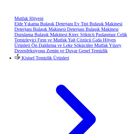
Mutfak Hijyeni
Elde Yıkama Bulaşık Deterjanı
Ev Tipi Bulaşık Makinesi
Deterjanı
Bulaşık Makinesi Deterjanı
Bulaşık Makinesi
Durulama
Bulaşık Makinesi Kireç Sökücü
Paslanmaz Çelik
Temizleyici
Fırın ve Mutfak Yağ Çözücü
Gıda Hijyen
Ürünleri
Ön Daldırma ve Leke Sökücüler
Mutfak Yüzey
Dezenfeksiyonu
Zemin ve Duvar Genel Temizlik
Kişisel Temizlik Ürünleri