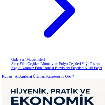
Gıda Sarf Malzemeleri
Streç Film Çeşitleri
Alüminyum Folyo Çeşitleri
Yağlı Pişirme
Kağıdı
Yanmaz Fırın Torbası
Buzdolabı Poşetleri
Kilitli Poşet
Kullan - At Ambalaj Ürünleri Kategorisini Gör