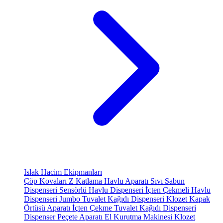
Islak Hacim Ekipmanları
Çöp Kovaları
Z Katlama Havlu Aparatı
Sıvı Sabun
Dispenseri
Sensörlü Havlu Dispenseri
İçten Çekmeli Havlu
Dispenseri
Jumbo Tuvalet Kağıdı Dispenseri
Klozet Kapak
Örtüsü Aparatı
İçten Çekme Tuvalet Kağıdı Dispenseri
Dispenser Peçete Aparatı
El Kurutma Makinesi
Klozet