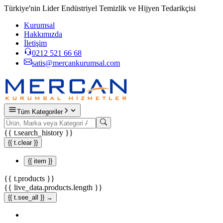
Türkiye'nin Lider Endüstriyel Temizlik ve Hijyen Tedarikçisi
Kurumsal
Hakkımızda
İletişim
0212 521 66 68
satis@mercankurumsal.com
Tüm Kategoriler
{{ t.search_history }}
{{ t.clear }}
{{ item }}
{{ t.products }}
{{ live_data.products.length }}
{{ t.see_all }} →