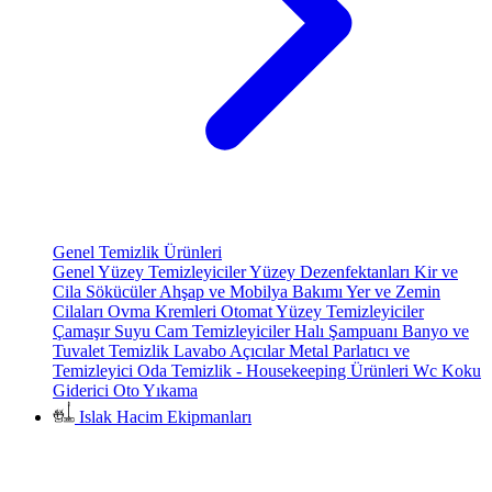
Genel Temizlik Ürünleri
Genel Yüzey Temizleyiciler
Yüzey Dezenfektanları
Kir ve
Cila Sökücüler
Ahşap ve Mobilya Bakımı
Yer ve Zemin
Cilaları
Ovma Kremleri
Otomat Yüzey Temizleyiciler
Çamaşır Suyu
Cam Temizleyiciler
Halı Şampuanı
Banyo ve
Tuvalet Temizlik
Lavabo Açıcılar
Metal Parlatıcı ve
Temizleyici
Oda Temizlik - Housekeeping Ürünleri
Wc Koku
Giderici
Oto Yıkama
Islak Hacim Ekipmanları