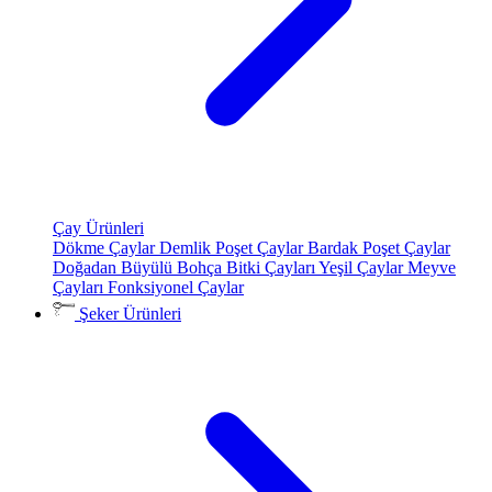
Çay Ürünleri
Dökme Çaylar
Demlik Poşet Çaylar
Bardak Poşet Çaylar
Doğadan Büyülü Bohça
Bitki Çayları
Yeşil Çaylar
Meyve
Çayları
Fonksiyonel Çaylar
Şeker Ürünleri