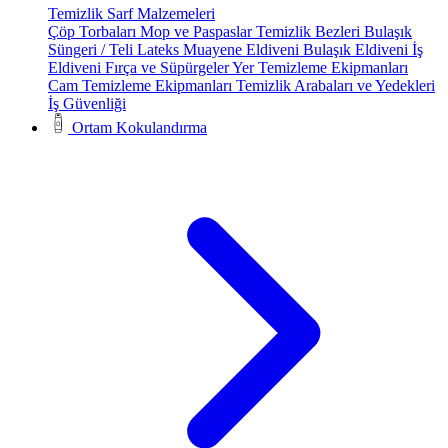
Temizlik Sarf Malzemeleri
Çöp Torbaları
Mop ve Paspaslar
Temizlik Bezleri
Bulaşık
Süngeri / Teli
Lateks Muayene Eldiveni
Bulaşık Eldiveni
İş
Eldiveni
Fırça ve Süpürgeler
Yer Temizleme Ekipmanları
Cam Temizleme Ekipmanları
Temizlik Arabaları ve Yedekleri
İş Güvenliği
Ortam Kokulandırma