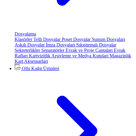
Dosyalama
Klasörler
Telli Dosyalar
Poşet Dosyalar
Sunum Dosyaları
Askılı Dosyalar
İmza Dosyaları
Sıkıştırmalı Dosyalar
Sekreterlikler
Separatörler
Evrak ve Proje Çantaları
Evrak
Rafları
Kartvizitlik
Arşivleme ve Medya Kutuları
Magazinlik
Kart Aksesuarları
Ofis Kağıt Ürünleri