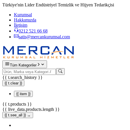
Türkiye'nin Lider Endüstriyel Temizlik ve Hijyen Tedarikçisi
Kurumsal
Hakkımızda
İletişim
0212 521 66 68
satis@mercankurumsal.com
Tüm Kategoriler
{{ t.search_history }}
{{ t.clear }}
{{ item }}
{{ t.products }}
{{ live_data.products.length }}
{{ t.see_all }} →