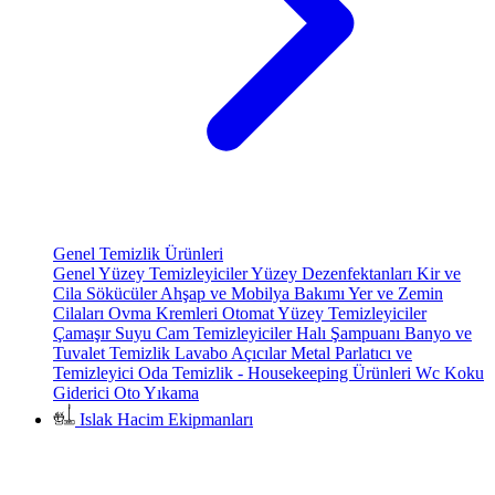
Genel Temizlik Ürünleri
Genel Yüzey Temizleyiciler
Yüzey Dezenfektanları
Kir ve
Cila Sökücüler
Ahşap ve Mobilya Bakımı
Yer ve Zemin
Cilaları
Ovma Kremleri
Otomat Yüzey Temizleyiciler
Çamaşır Suyu
Cam Temizleyiciler
Halı Şampuanı
Banyo ve
Tuvalet Temizlik
Lavabo Açıcılar
Metal Parlatıcı ve
Temizleyici
Oda Temizlik - Housekeeping Ürünleri
Wc Koku
Giderici
Oto Yıkama
Islak Hacim Ekipmanları