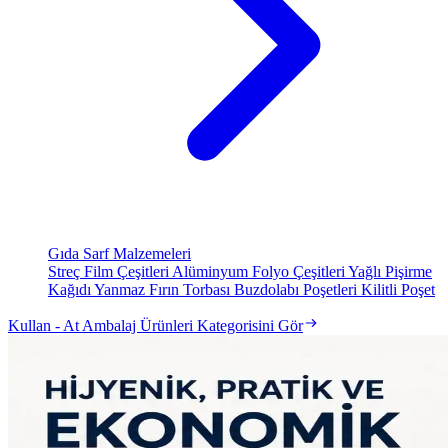
Gıda Sarf Malzemeleri
Streç Film Çeşitleri
Alüminyum Folyo Çeşitleri
Yağlı Pişirme
Kağıdı
Yanmaz Fırın Torbası
Buzdolabı Poşetleri
Kilitli Poşet
Kullan - At Ambalaj Ürünleri Kategorisini Gör