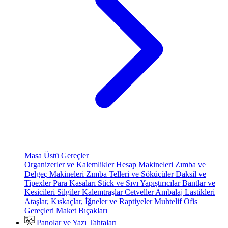
Masa Üstü Gereçler
Organizerler ve Kalemlikler
Hesap Makineleri
Zımba ve
Delgeç Makineleri
Zımba Telleri ve Sökücüler
Daksil ve
Tipexler
Para Kasaları
Stick ve Sıvı Yapıştırıcılar
Bantlar ve
Kesicileri
Silgiler
Kalemtraşlar
Cetveller
Ambalaj Lastikleri
Ataşlar, Kıskaçlar, İğneler ve Raptiyeler
Muhtelif Ofis
Gereçleri
Maket Bıçakları
Panolar ve Yazı Tahtaları