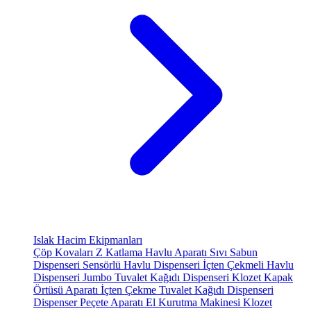
Islak Hacim Ekipmanları
Çöp Kovaları
Z Katlama Havlu Aparatı
Sıvı Sabun
Dispenseri
Sensörlü Havlu Dispenseri
İçten Çekmeli Havlu
Dispenseri
Jumbo Tuvalet Kağıdı Dispenseri
Klozet Kapak
Örtüsü Aparatı
İçten Çekme Tuvalet Kağıdı Dispenseri
Dispenser Peçete Aparatı
El Kurutma Makinesi
Klozet