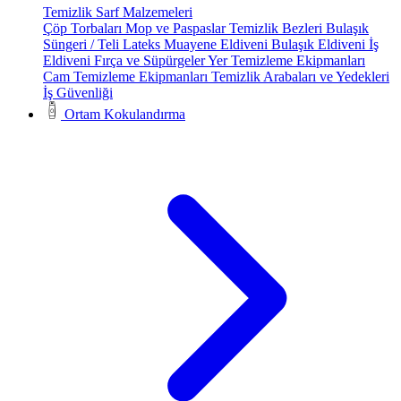
Temizlik Sarf Malzemeleri
Çöp Torbaları
Mop ve Paspaslar
Temizlik Bezleri
Bulaşık
Süngeri / Teli
Lateks Muayene Eldiveni
Bulaşık Eldiveni
İş
Eldiveni
Fırça ve Süpürgeler
Yer Temizleme Ekipmanları
Cam Temizleme Ekipmanları
Temizlik Arabaları ve Yedekleri
İş Güvenliği
Ortam Kokulandırma