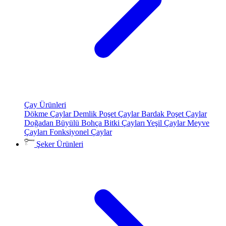
Çay Ürünleri
Dökme Çaylar
Demlik Poşet Çaylar
Bardak Poşet Çaylar
Doğadan Büyülü Bohça
Bitki Çayları
Yeşil Çaylar
Meyve
Çayları
Fonksiyonel Çaylar
Şeker Ürünleri