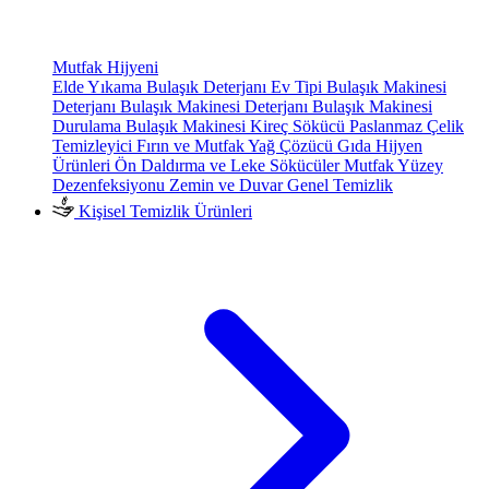
Mutfak Hijyeni
Elde Yıkama Bulaşık Deterjanı
Ev Tipi Bulaşık Makinesi
Deterjanı
Bulaşık Makinesi Deterjanı
Bulaşık Makinesi
Durulama
Bulaşık Makinesi Kireç Sökücü
Paslanmaz Çelik
Temizleyici
Fırın ve Mutfak Yağ Çözücü
Gıda Hijyen
Ürünleri
Ön Daldırma ve Leke Sökücüler
Mutfak Yüzey
Dezenfeksiyonu
Zemin ve Duvar Genel Temizlik
Kişisel Temizlik Ürünleri