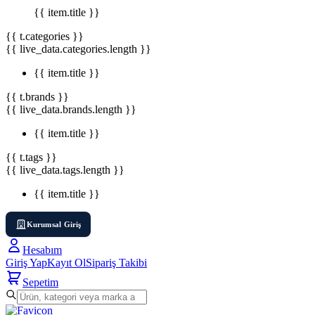
{{ item.title }}
{{ t.categories }}
{{ live_data.categories.length }}
{{ item.title }}
{{ t.brands }}
{{ live_data.brands.length }}
{{ item.title }}
{{ t.tags }}
{{ live_data.tags.length }}
{{ item.title }}
Kurumsal Giriş
Hesabım
Giriş Yap
Kayıt Ol
Sipariş Takibi
Sepetim