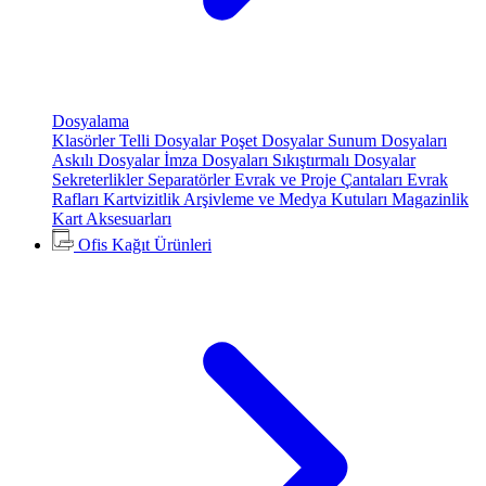
Dosyalama
Klasörler
Telli Dosyalar
Poşet Dosyalar
Sunum Dosyaları
Askılı Dosyalar
İmza Dosyaları
Sıkıştırmalı Dosyalar
Sekreterlikler
Separatörler
Evrak ve Proje Çantaları
Evrak
Rafları
Kartvizitlik
Arşivleme ve Medya Kutuları
Magazinlik
Kart Aksesuarları
Ofis Kağıt Ürünleri