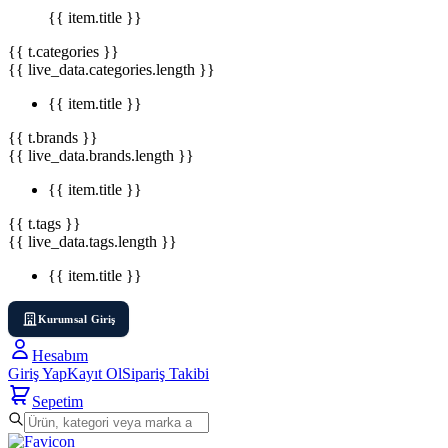
{{ item.title }}
{{ t.categories }}
{{ live_data.categories.length }}
{{ item.title }}
{{ t.brands }}
{{ live_data.brands.length }}
{{ item.title }}
{{ t.tags }}
{{ live_data.tags.length }}
{{ item.title }}
Kurumsal Giriş
Hesabım
Giriş Yap
Kayıt Ol
Sipariş Takibi
Sepetim