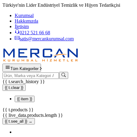
Türkiye'nin Lider Endüstriyel Temizlik ve Hijyen Tedarikçisi
Kurumsal
Hakkımızda
İletişim
0212 521 66 68
satis@mercankurumsal.com
Tüm Kategoriler
{{ t.search_history }}
{{ t.clear }}
{{ item }}
{{ t.products }}
{{ live_data.products.length }}
{{ t.see_all }} →