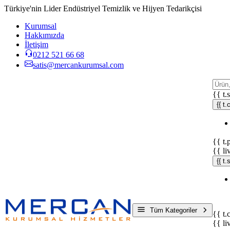
Türkiye'nin Lider Endüstriyel Temizlik ve Hijyen Tedarikçisi
Kurumsal
Hakkımızda
İletişim
0212 521 66 68
satis@mercankurumsal.com
{{ t.
{{ t.
{{ t.
{{ li
{{ t
Tüm Kategoriler
{{ t.
{{ li