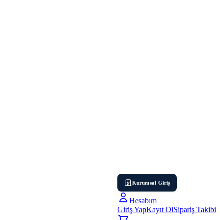
Kurumsal Giriş
Hesabım
Giriş Yap
Kayıt Ol
Sipariş Takibi