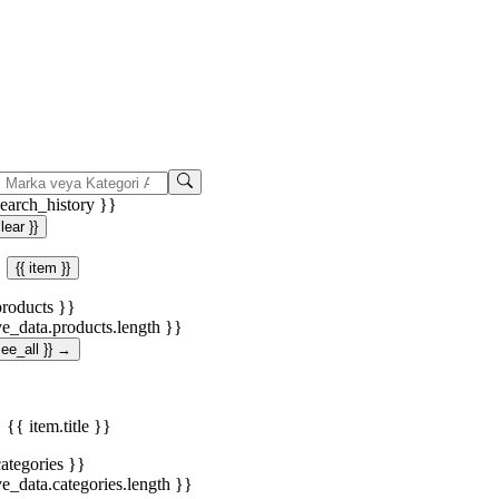
search_history }}
clear }}
{{ item }}
products }}
ve_data.products.length }}
.see_all }} →
{{ item.title }}
categories }}
ve_data.categories.length }}