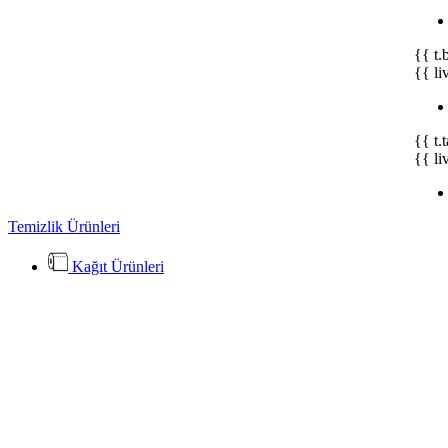
{{ t.
{{ li
{{ t.
{{ li
Temizlik Ürünleri
Kağıt Ürünleri