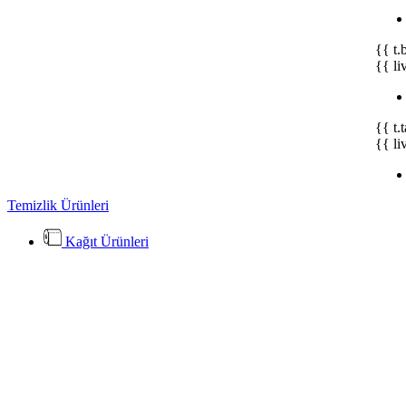
{{ t.
{{ li
{{ t.
{{ li
Temizlik Ürünleri
Kağıt Ürünleri