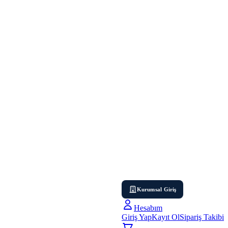
Kurumsal Giriş
Hesabım
Giriş Yap
Kayıt Ol
Sipariş Takibi