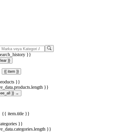
search_history }}
clear }}
{{ item }}
products }}
ve_data.products.length }}
.see_all }} →
{{ item.title }}
categories }}
ve_data.categories.length }}