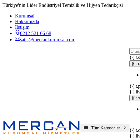
Türkiye'nin Lider Endüstriyel Temizlik ve Hijyen Tedarikçisi
Kurumsal
Hakkımızda
İletişim
0212 521 66 68
satis@mercankurumsal.com
{{ t.
{{ t.
{{ t.
{{ li
{{ t
Tüm Kategoriler
{{ t.
{{ li