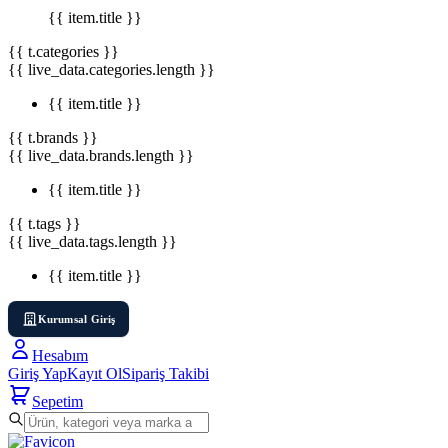
{{ item.title }}
{{ t.categories }}
{{ live_data.categories.length }}
{{ item.title }}
{{ t.brands }}
{{ live_data.brands.length }}
{{ item.title }}
{{ t.tags }}
{{ live_data.tags.length }}
{{ item.title }}
Kurumsal Giriş
Hesabım
Giriş Yap
Kayıt Ol
Sipariş Takibi
Sepetim