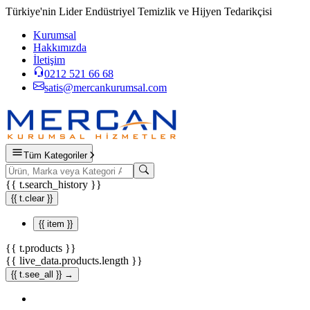
Türkiye'nin Lider Endüstriyel Temizlik ve Hijyen Tedarikçisi
Kurumsal
Hakkımızda
İletişim
0212 521 66 68
satis@mercankurumsal.com
Tüm Kategoriler
{{ t.search_history }}
{{ t.clear }}
{{ item }}
{{ t.products }}
{{ live_data.products.length }}
{{ t.see_all }} →