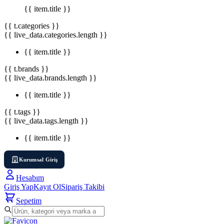
{{ item.title }}
{{ t.categories }}
{{ live_data.categories.length }}
{{ item.title }}
{{ t.brands }}
{{ live_data.brands.length }}
{{ item.title }}
{{ t.tags }}
{{ live_data.tags.length }}
{{ item.title }}
Kurumsal Giriş
Hesabım
Giriş Yap
Kayıt Ol
Sipariş Takibi
Sepetim