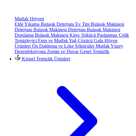
Mutfak Hijyeni
Elde Yıkama Bulaşık Deterjanı
Ev Tipi Bulaşık Makinesi
Deterjanı
Bulaşık Makinesi Deterjanı
Bulaşık Makinesi
Durulama
Bulaşık Makinesi Kireç Sökücü
Paslanmaz Çelik
Temizleyici
Fırın ve Mutfak Yağ Çözücü
Gıda Hijyen
Ürünleri
Ön Daldırma ve Leke Sökücüler
Mutfak Yüzey
Dezenfeksiyonu
Zemin ve Duvar Genel Temizlik
Kişisel Temizlik Ürünleri