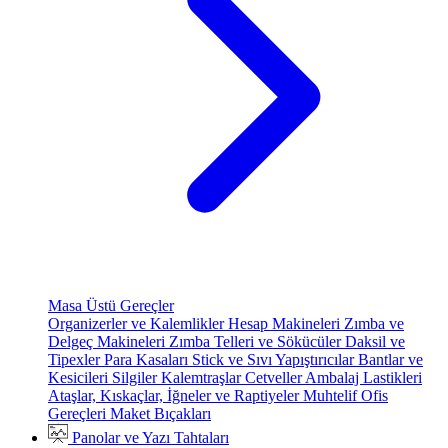
Masa Üstü Gereçler
Organizerler ve Kalemlikler
Hesap Makineleri
Zımba ve
Delgeç Makineleri
Zımba Telleri ve Sökücüler
Daksil ve
Tipexler
Para Kasaları
Stick ve Sıvı Yapıştırıcılar
Bantlar ve
Kesicileri
Silgiler
Kalemtraşlar
Cetveller
Ambalaj Lastikleri
Ataşlar, Kıskaçlar, İğneler ve Raptiyeler
Muhtelif Ofis
Gereçleri
Maket Bıçakları
Panolar ve Yazı Tahtaları