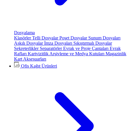
Dosyalama
Klasörler
Telli Dosyalar
Poşet Dosyalar
Sunum Dosyaları
Askılı Dosyalar
İmza Dosyaları
Sıkıştırmalı Dosyalar
Sekreterlikler
Separatörler
Evrak ve Proje Çantaları
Evrak
Rafları
Kartvizitlik
Arşivleme ve Medya Kutuları
Magazinlik
Kart Aksesuarları
Ofis Kağıt Ürünleri