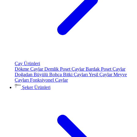
Çay Ürünleri
Dökme Çaylar
Demlik Poşet Çaylar
Bardak Poşet Çaylar
Doğadan Büyülü Bohça
Bitki Çayları
Yeşil Çaylar
Meyve
Çayları
Fonksiyonel Çaylar
Şeker Ürünleri