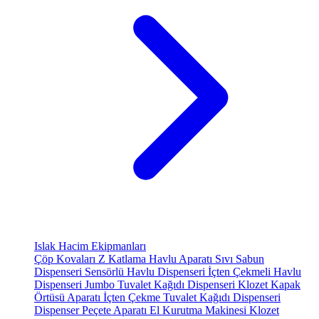
Islak Hacim Ekipmanları
Çöp Kovaları
Z Katlama Havlu Aparatı
Sıvı Sabun
Dispenseri
Sensörlü Havlu Dispenseri
İçten Çekmeli Havlu
Dispenseri
Jumbo Tuvalet Kağıdı Dispenseri
Klozet Kapak
Örtüsü Aparatı
İçten Çekme Tuvalet Kağıdı Dispenseri
Dispenser Peçete Aparatı
El Kurutma Makinesi
Klozet