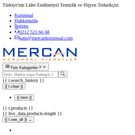
Türkiye'nin Lider Endüstriyel Temizlik ve Hijyen Tedarikçisi
Kurumsal
Hakkımızda
İletişim
0212 521 66 68
satis@mercankurumsal.com
Tüm Kategoriler
{{ t.search_history }}
{{ t.clear }}
{{ item }}
{{ t.products }}
{{ live_data.products.length }}
{{ t.see_all }} →