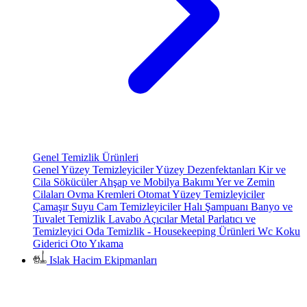
Genel Temizlik Ürünleri
Genel Yüzey Temizleyiciler
Yüzey Dezenfektanları
Kir ve
Cila Sökücüler
Ahşap ve Mobilya Bakımı
Yer ve Zemin
Cilaları
Ovma Kremleri
Otomat Yüzey Temizleyiciler
Çamaşır Suyu
Cam Temizleyiciler
Halı Şampuanı
Banyo ve
Tuvalet Temizlik
Lavabo Açıcılar
Metal Parlatıcı ve
Temizleyici
Oda Temizlik - Housekeeping Ürünleri
Wc Koku
Giderici
Oto Yıkama
Islak Hacim Ekipmanları