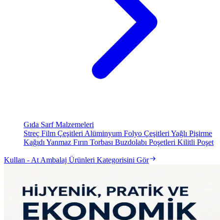
Gıda Sarf Malzemeleri
Streç Film Çeşitleri
Alüminyum Folyo Çeşitleri
Yağlı Pişirme
Kağıdı
Yanmaz Fırın Torbası
Buzdolabı Poşetleri
Kilitli Poşet
Kullan - At Ambalaj Ürünleri Kategorisini Gör