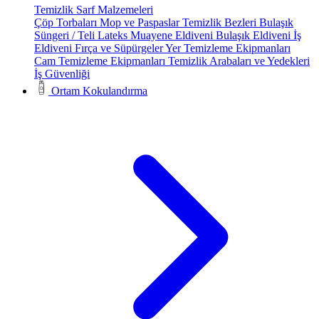
Temizlik Sarf Malzemeleri
Çöp Torbaları
Mop ve Paspaslar
Temizlik Bezleri
Bulaşık
Süngeri / Teli
Lateks Muayene Eldiveni
Bulaşık Eldiveni
İş
Eldiveni
Fırça ve Süpürgeler
Yer Temizleme Ekipmanları
Cam Temizleme Ekipmanları
Temizlik Arabaları ve Yedekleri
İş Güvenliği
Ortam Kokulandırma