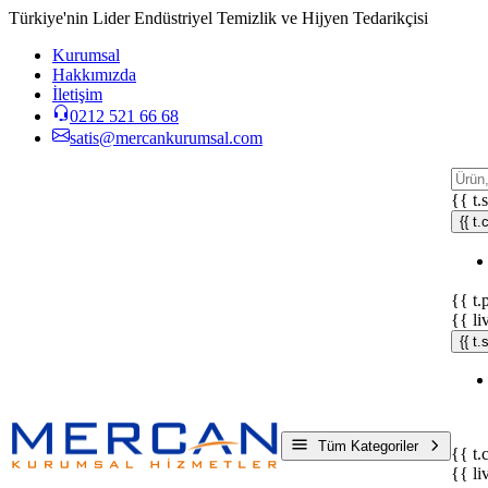
Türkiye'nin Lider Endüstriyel Temizlik ve Hijyen Tedarikçisi
Kurumsal
Hakkımızda
İletişim
0212 521 66 68
satis@mercankurumsal.com
{{ t.
{{ t.
{{ t.
{{ li
{{ t
Tüm Kategoriler
{{ t.
{{ li