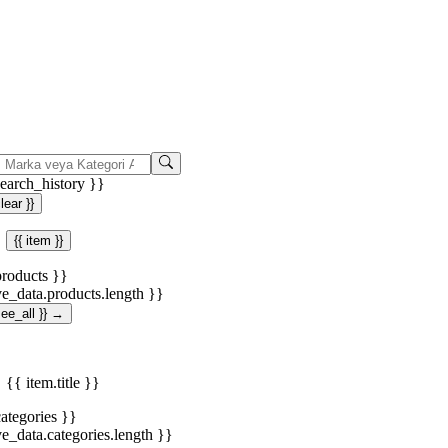
search_history }}
clear }}
{{ item }}
products }}
ve_data.products.length }}
.see_all }} →
{{ item.title }}
categories }}
ve_data.categories.length }}