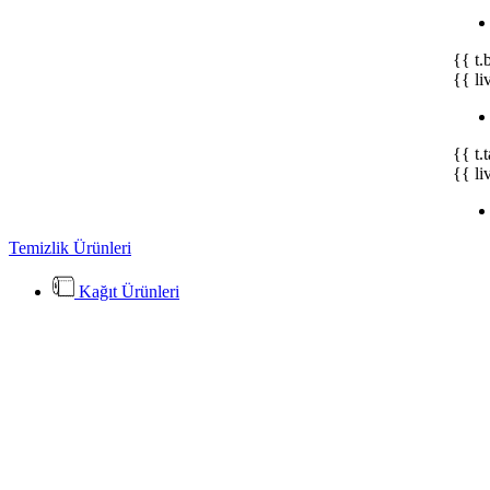
{{ t.
{{ li
{{ t.
{{ li
Temizlik Ürünleri
Kağıt Ürünleri