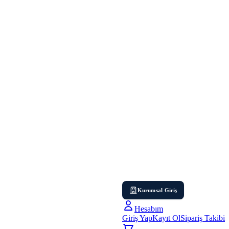
Kurumsal Giriş
Hesabım
Giriş Yap
Kayıt Ol
Sipariş Takibi