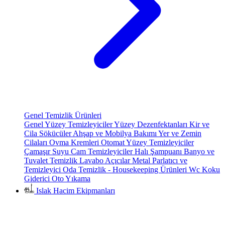
Genel Temizlik Ürünleri
Genel Yüzey Temizleyiciler
Yüzey Dezenfektanları
Kir ve
Cila Sökücüler
Ahşap ve Mobilya Bakımı
Yer ve Zemin
Cilaları
Ovma Kremleri
Otomat Yüzey Temizleyiciler
Çamaşır Suyu
Cam Temizleyiciler
Halı Şampuanı
Banyo ve
Tuvalet Temizlik
Lavabo Açıcılar
Metal Parlatıcı ve
Temizleyici
Oda Temizlik - Housekeeping Ürünleri
Wc Koku
Giderici
Oto Yıkama
Islak Hacim Ekipmanları