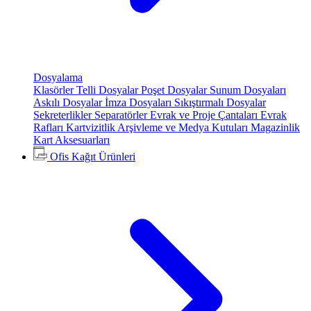
Dosyalama
Klasörler
Telli Dosyalar
Poşet Dosyalar
Sunum Dosyaları
Askılı Dosyalar
İmza Dosyaları
Sıkıştırmalı Dosyalar
Sekreterlikler
Separatörler
Evrak ve Proje Çantaları
Evrak
Rafları
Kartvizitlik
Arşivleme ve Medya Kutuları
Magazinlik
Kart Aksesuarları
Ofis Kağıt Ürünleri