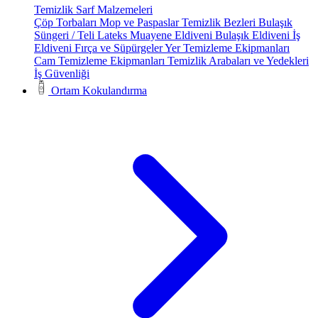
Temizlik Sarf Malzemeleri
Çöp Torbaları
Mop ve Paspaslar
Temizlik Bezleri
Bulaşık
Süngeri / Teli
Lateks Muayene Eldiveni
Bulaşık Eldiveni
İş
Eldiveni
Fırça ve Süpürgeler
Yer Temizleme Ekipmanları
Cam Temizleme Ekipmanları
Temizlik Arabaları ve Yedekleri
İş Güvenliği
Ortam Kokulandırma