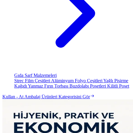
Gıda Sarf Malzemeleri
Streç Film Çeşitleri
Alüminyum Folyo Çeşitleri
Yağlı Pişirme
Kağıdı
Yanmaz Fırın Torbası
Buzdolabı Poşetleri
Kilitli Poşet
Kullan - At Ambalaj Ürünleri Kategorisini Gör