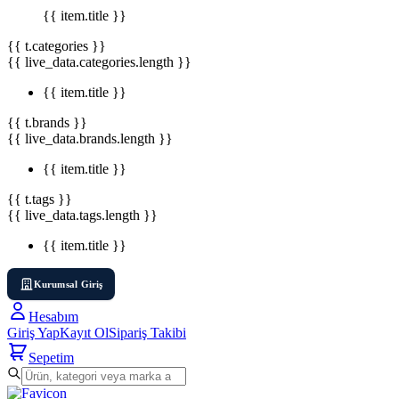
{{ item.title }}
{{ t.categories }}
{{ live_data.categories.length }}
{{ item.title }}
{{ t.brands }}
{{ live_data.brands.length }}
{{ item.title }}
{{ t.tags }}
{{ live_data.tags.length }}
{{ item.title }}
Kurumsal Giriş
Hesabım
Giriş Yap
Kayıt Ol
Sipariş Takibi
Sepetim