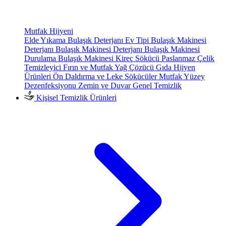
Mutfak Hijyeni
Elde Yıkama Bulaşık Deterjanı
Ev Tipi Bulaşık Makinesi
Deterjanı
Bulaşık Makinesi Deterjanı
Bulaşık Makinesi
Durulama
Bulaşık Makinesi Kireç Sökücü
Paslanmaz Çelik
Temizleyici
Fırın ve Mutfak Yağ Çözücü
Gıda Hijyen
Ürünleri
Ön Daldırma ve Leke Sökücüler
Mutfak Yüzey
Dezenfeksiyonu
Zemin ve Duvar Genel Temizlik
Kişisel Temizlik Ürünleri