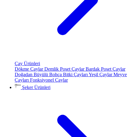
Çay Ürünleri
Dökme Çaylar
Demlik Poşet Çaylar
Bardak Poşet Çaylar
Doğadan Büyülü Bohça
Bitki Çayları
Yeşil Çaylar
Meyve
Çayları
Fonksiyonel Çaylar
Şeker Ürünleri