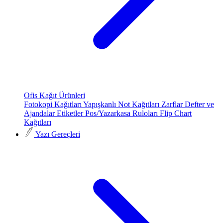
Ofis Kağıt Ürünleri
Fotokopi Kağıtları
Yapışkanlı Not Kağıtları
Zarflar
Defter ve
Ajandalar
Etiketler
Pos/Yazarkasa Ruloları
Flip Chart
Kağıtları
Yazı Gereçleri