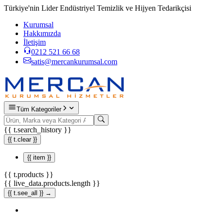
Türkiye'nin Lider Endüstriyel Temizlik ve Hijyen Tedarikçisi
Kurumsal
Hakkımızda
İletişim
0212 521 66 68
satis@mercankurumsal.com
Tüm Kategoriler
{{ t.search_history }}
{{ t.clear }}
{{ item }}
{{ t.products }}
{{ live_data.products.length }}
{{ t.see_all }} →