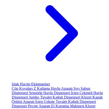
Islak Hacim Ekipmanları
Çöp Kovaları
Z Katlama Havlu Aparatı
Sıvı Sabun
Dispenseri
Sensörlü Havlu Dispenseri
İçten Çekmeli Havlu
Dispenseri
Jumbo Tuvalet Kağıdı Dispenseri
Klozet Kapak
Örtüsü Aparatı
İçten Çekme Tuvalet Kağıdı Dispenseri
Dispenser Peçete Aparatı
El Kurutma Makinesi
Klozet