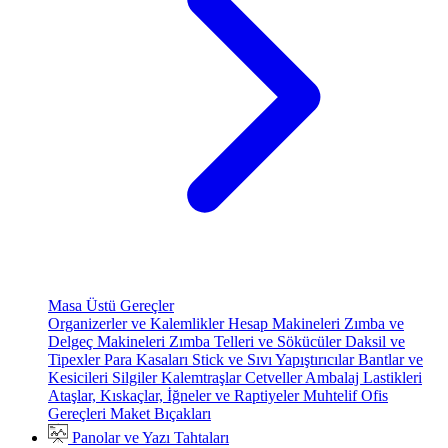
Masa Üstü Gereçler
Organizerler ve Kalemlikler
Hesap Makineleri
Zımba ve
Delgeç Makineleri
Zımba Telleri ve Sökücüler
Daksil ve
Tipexler
Para Kasaları
Stick ve Sıvı Yapıştırıcılar
Bantlar ve
Kesicileri
Silgiler
Kalemtraşlar
Cetveller
Ambalaj Lastikleri
Ataşlar, Kıskaçlar, İğneler ve Raptiyeler
Muhtelif Ofis
Gereçleri
Maket Bıçakları
Panolar ve Yazı Tahtaları