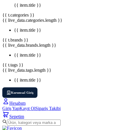
{{ item.title }}
{{ t.categories }}
{{ live_data.categories.length }}
{{ item.title }}
{{ t.brands }}
{{ live_data.brands.length }}
{{ item.title }}
{{ t.tags }}
{{ live_data.tags.length }}
{{ item.title }}
Kurumsal Giriş
Hesabım
Giriş Yap
Kayıt Ol
Sipariş Takibi
Sepetim