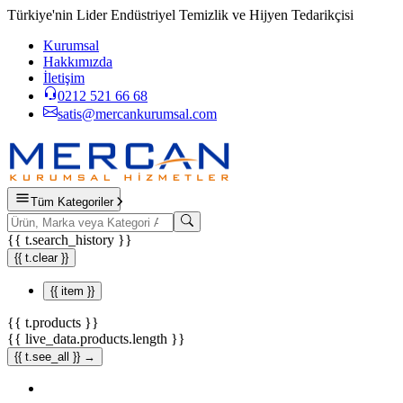
Türkiye'nin Lider Endüstriyel Temizlik ve Hijyen Tedarikçisi
Kurumsal
Hakkımızda
İletişim
0212 521 66 68
satis@mercankurumsal.com
Tüm Kategoriler
{{ t.search_history }}
{{ t.clear }}
{{ item }}
{{ t.products }}
{{ live_data.products.length }}
{{ t.see_all }} →