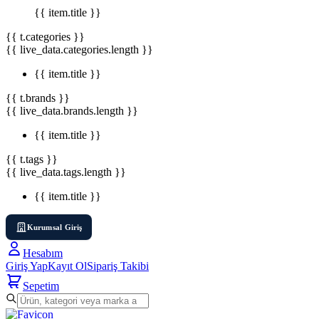
{{ item.title }}
{{ t.categories }}
{{ live_data.categories.length }}
{{ item.title }}
{{ t.brands }}
{{ live_data.brands.length }}
{{ item.title }}
{{ t.tags }}
{{ live_data.tags.length }}
{{ item.title }}
Kurumsal Giriş
Hesabım
Giriş Yap
Kayıt Ol
Sipariş Takibi
Sepetim