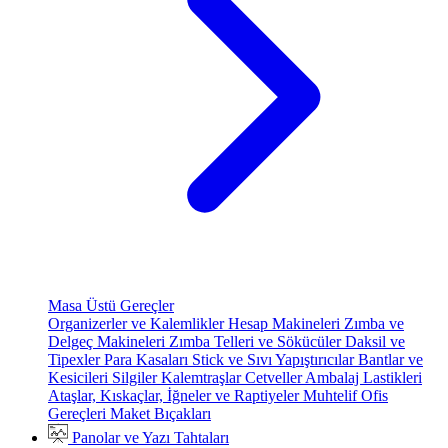
Masa Üstü Gereçler
Organizerler ve Kalemlikler
Hesap Makineleri
Zımba ve
Delgeç Makineleri
Zımba Telleri ve Sökücüler
Daksil ve
Tipexler
Para Kasaları
Stick ve Sıvı Yapıştırıcılar
Bantlar ve
Kesicileri
Silgiler
Kalemtraşlar
Cetveller
Ambalaj Lastikleri
Ataşlar, Kıskaçlar, İğneler ve Raptiyeler
Muhtelif Ofis
Gereçleri
Maket Bıçakları
Panolar ve Yazı Tahtaları