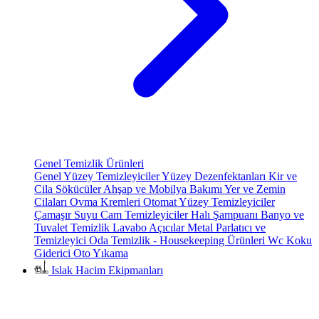
Genel Temizlik Ürünleri
Genel Yüzey Temizleyiciler
Yüzey Dezenfektanları
Kir ve
Cila Sökücüler
Ahşap ve Mobilya Bakımı
Yer ve Zemin
Cilaları
Ovma Kremleri
Otomat Yüzey Temizleyiciler
Çamaşır Suyu
Cam Temizleyiciler
Halı Şampuanı
Banyo ve
Tuvalet Temizlik
Lavabo Açıcılar
Metal Parlatıcı ve
Temizleyici
Oda Temizlik - Housekeeping Ürünleri
Wc Koku
Giderici
Oto Yıkama
Islak Hacim Ekipmanları