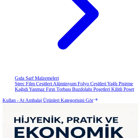
Gıda Sarf Malzemeleri
Streç Film Çeşitleri
Alüminyum Folyo Çeşitleri
Yağlı Pişirme
Kağıdı
Yanmaz Fırın Torbası
Buzdolabı Poşetleri
Kilitli Poşet
Kullan - At Ambalaj Ürünleri Kategorisini Gör