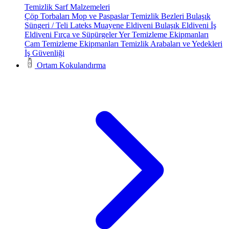
Temizlik Sarf Malzemeleri
Çöp Torbaları
Mop ve Paspaslar
Temizlik Bezleri
Bulaşık
Süngeri / Teli
Lateks Muayene Eldiveni
Bulaşık Eldiveni
İş
Eldiveni
Fırça ve Süpürgeler
Yer Temizleme Ekipmanları
Cam Temizleme Ekipmanları
Temizlik Arabaları ve Yedekleri
İş Güvenliği
Ortam Kokulandırma