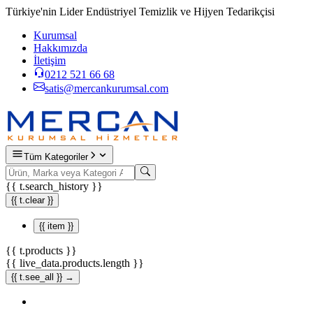
Türkiye'nin Lider Endüstriyel Temizlik ve Hijyen Tedarikçisi
Kurumsal
Hakkımızda
İletişim
0212 521 66 68
satis@mercankurumsal.com
Tüm Kategoriler
{{ t.search_history }}
{{ t.clear }}
{{ item }}
{{ t.products }}
{{ live_data.products.length }}
{{ t.see_all }} →