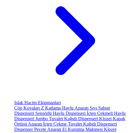
Islak Hacim Ekipmanları
Çöp Kovaları
Z Katlama Havlu Aparatı
Sıvı Sabun
Dispenseri
Sensörlü Havlu Dispenseri
İçten Çekmeli Havlu
Dispenseri
Jumbo Tuvalet Kağıdı Dispenseri
Klozet Kapak
Örtüsü Aparatı
İçten Çekme Tuvalet Kağıdı Dispenseri
Dispenser Peçete Aparatı
El Kurutma Makinesi
Klozet