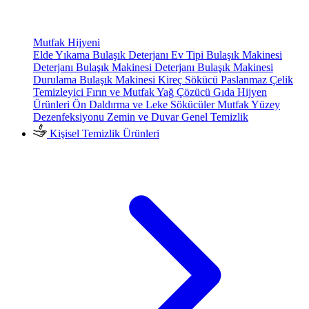
Mutfak Hijyeni
Elde Yıkama Bulaşık Deterjanı
Ev Tipi Bulaşık Makinesi
Deterjanı
Bulaşık Makinesi Deterjanı
Bulaşık Makinesi
Durulama
Bulaşık Makinesi Kireç Sökücü
Paslanmaz Çelik
Temizleyici
Fırın ve Mutfak Yağ Çözücü
Gıda Hijyen
Ürünleri
Ön Daldırma ve Leke Sökücüler
Mutfak Yüzey
Dezenfeksiyonu
Zemin ve Duvar Genel Temizlik
Kişisel Temizlik Ürünleri