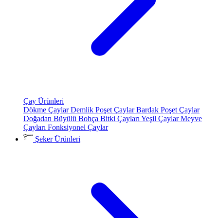
Çay Ürünleri
Dökme Çaylar
Demlik Poşet Çaylar
Bardak Poşet Çaylar
Doğadan Büyülü Bohça
Bitki Çayları
Yeşil Çaylar
Meyve
Çayları
Fonksiyonel Çaylar
Şeker Ürünleri