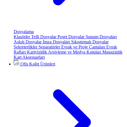
Dosyalama
Klasörler
Telli Dosyalar
Poşet Dosyalar
Sunum Dosyaları
Askılı Dosyalar
İmza Dosyaları
Sıkıştırmalı Dosyalar
Sekreterlikler
Separatörler
Evrak ve Proje Çantaları
Evrak
Rafları
Kartvizitlik
Arşivleme ve Medya Kutuları
Magazinlik
Kart Aksesuarları
Ofis Kağıt Ürünleri