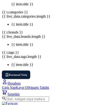
{{ item.title }}
{{ t.categories }}
{{ live_data.categories.length }}
{{ item.title }}
{{ t.brands }}
{{ live_data.brands.length }}
{{ item.title }}
{{ t.tags }}
{{ live_data.tags.length }}
{{ item.title }}
Kurumsal Giriş
Hesabım
Giriş Yap
Kayıt Ol
Sipariş Takibi
Sepetim