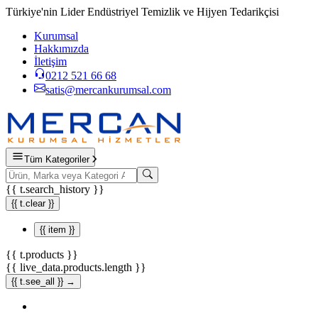
Türkiye'nin Lider Endüstriyel Temizlik ve Hijyen Tedarikçisi
Kurumsal
Hakkımızda
İletişim
0212 521 66 68
satis@mercankurumsal.com
Tüm Kategoriler
{{ t.search_history }}
{{ t.clear }}
{{ item }}
{{ t.products }}
{{ live_data.products.length }}
{{ t.see_all }} →