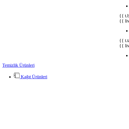
{{ t.
{{ li
{{ t.
{{ li
Temizlik Ürünleri
Kağıt Ürünleri