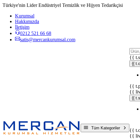
Türkiye'nin Lider Endüstriyel Temizlik ve Hijyen Tedarikçisi
Kurumsal
Hakkımızda
İletişim
0212 521 66 68
satis@mercankurumsal.com
{{ t.
{{ t.
{{ t.
{{ li
{{ t
Tüm Kategoriler
{{ t.
{{ li