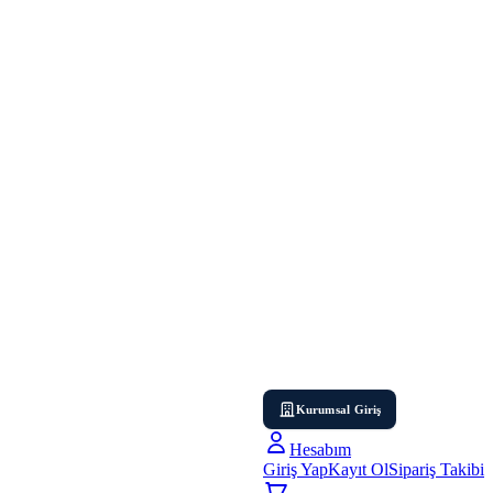
Kurumsal Giriş
Hesabım
Giriş Yap
Kayıt Ol
Sipariş Takibi