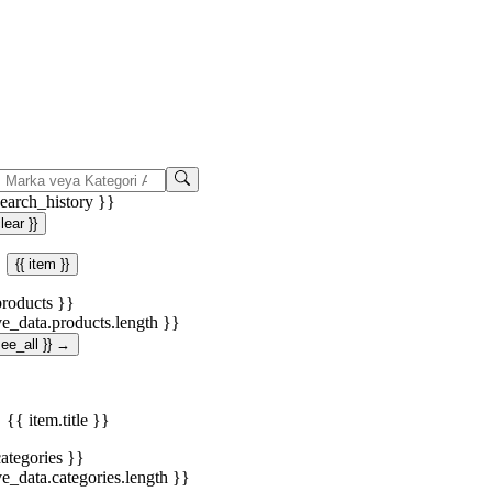
search_history }}
clear }}
{{ item }}
products }}
ve_data.products.length }}
.see_all }} →
{{ item.title }}
categories }}
ve_data.categories.length }}