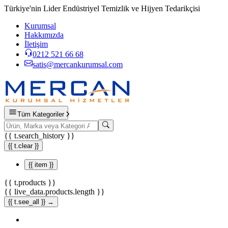
Türkiye'nin Lider Endüstriyel Temizlik ve Hijyen Tedarikçisi
Kurumsal
Hakkımızda
İletişim
0212 521 66 68
satis@mercankurumsal.com
Tüm Kategoriler
{{ t.search_history }}
{{ t.clear }}
{{ item }}
{{ t.products }}
{{ live_data.products.length }}
{{ t.see_all }} →