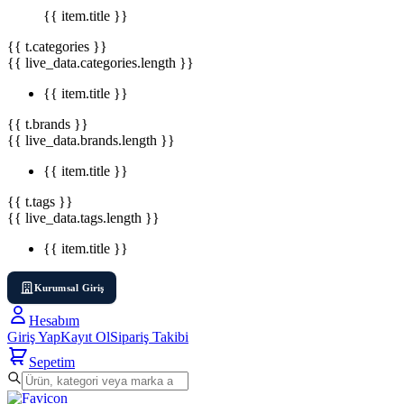
{{ item.title }}
{{ t.categories }}
{{ live_data.categories.length }}
{{ item.title }}
{{ t.brands }}
{{ live_data.brands.length }}
{{ item.title }}
{{ t.tags }}
{{ live_data.tags.length }}
{{ item.title }}
Kurumsal Giriş
Hesabım
Giriş Yap
Kayıt Ol
Sipariş Takibi
Sepetim