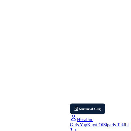
Kurumsal Giriş
Hesabım
Giriş Yap
Kayıt Ol
Sipariş Takibi