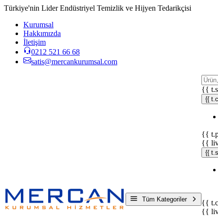
Türkiye'nin Lider Endüstriyel Temizlik ve Hijyen Tedarikçisi
Kurumsal
Hakkımızda
İletişim
0212 521 66 68
satis@mercankurumsal.com
{{ t.
{{ t.
{{ t.
{{ li
{{ t
Tüm Kategoriler
{{ t.
{{ li