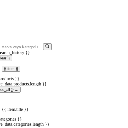
search_history }}
clear }}
{{ item }}
products }}
ve_data.products.length }}
.see_all }} →
{{ item.title }}
categories }}
ve_data.categories.length }}