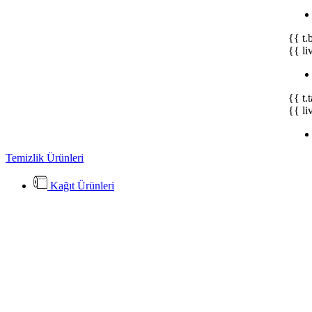
{{ t.
{{ li
{{ t.
{{ li
Temizlik Ürünleri
Kağıt Ürünleri