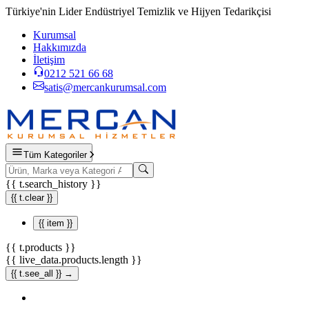
Türkiye'nin Lider Endüstriyel Temizlik ve Hijyen Tedarikçisi
Kurumsal
Hakkımızda
İletişim
0212 521 66 68
satis@mercankurumsal.com
Tüm Kategoriler
{{ t.search_history }}
{{ t.clear }}
{{ item }}
{{ t.products }}
{{ live_data.products.length }}
{{ t.see_all }} →