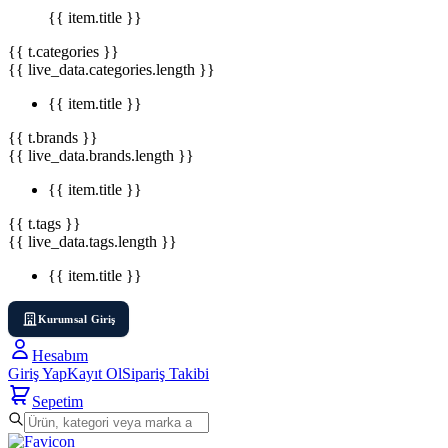
{{ item.title }}
{{ t.categories }}
{{ live_data.categories.length }}
{{ item.title }}
{{ t.brands }}
{{ live_data.brands.length }}
{{ item.title }}
{{ t.tags }}
{{ live_data.tags.length }}
{{ item.title }}
Kurumsal Giriş
Hesabım
Giriş Yap
Kayıt Ol
Sipariş Takibi
Sepetim